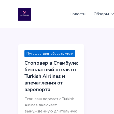
Перейти
к
Новости
Обзоры
содержимому
Путешествия, обзоры, мили
Стоповер в Стамбуле:
бесплатный отель от
Turkish Airlines и
впечатления от
аэропорта
Если ваш перелет с Turkish
Airlines включает
вынужденную длительную