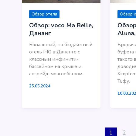
Обзор отеля
Обзор 
Обзор: voco Ma Belle,
Обзор
Дананг
Aluna,
Банальный, но бюджетный
Бродячи
отель IHG в Дананге с
буфета 
классным инфинити-
такого 
бассейном на крыше и
доводил
апгрейд-мозгоебством.
Kimpton
Тьфу.
25.05.2024
10.03.20
1
2