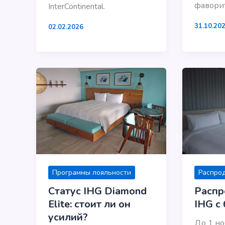
фаворит
InterContinental.
31.10.20
02.02.2026
Распро
Программы лояльности
Распр
Статус IHG Diamond
IHG с
Elite: стоит ли он
усилий?
До 1 но