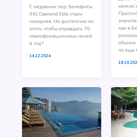
можно к
С недавних пор, бенефиты
Простой
IHG Diamond Elite стали
значите
солиднее. Но достаточно ли
как в б
этого, чтобы оправдать 70
роскошн
квалификационных ночей
обычно 
в год?
по еще 
14.12.2024
18.10.20