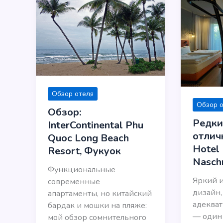
Обзор отеля
Обзор 
Обзор:
Редки
InterContinental Phu
отличн
Quoc Long Beach
Hotel 
Resort, Фукуок
Nasch
Функциональные
Яркий 
современные
дизайн,
апартаменты, но китайский
адекват
бардак и мошки на пляже:
— один
мой обзор сомнительного