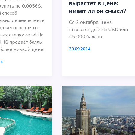
вырастет в цене:
упить по 0,0056$.
имеет ли он смысл?
 способ
льно дешевле жить
Со 2 октября, цена
юджетных, так и в
вырастет до 225 USD или
ых отелях сети! Но
45 000 баллов.
IHG продаёт баллы
более низкой цене.
30.09.2024
24