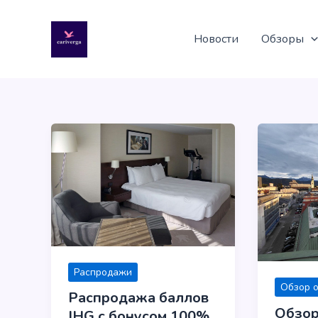
Перейти
к
Новости
Обзоры
содержимому
Распродажи
Обзор 
Распродажа баллов
Обзор
IHG с бонусом 100%