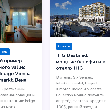
Советы
отеля
IHG Destined:
й пример
мощные бенефиты в
ого value:
отелях IHG
Indigo Vienna
В отелях Six Senses,
markt, Вена
InterContinental, Regent,
и креативный
Kimpton, Indigo и Vignette
 славная локация и
Collection можно получить
ный ценник: Indigo
апгрейд, завтрак, кредит в
 из моих
100$, ранний заезд и