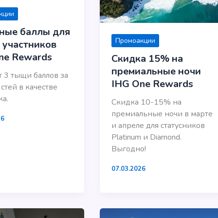
кции
ные баллы для
Промоакции
 участников
ne Rewards
Скидка 15% на
премиальные ночи
т 3 тыщи баллов за
IHG One Rewards
стей в качестве
ка.
Скидка 10-15% на
премиальные ночи в марте
26
и апреле для статусников
Platinum и Diamond.
Выгодно!
07.03.2026