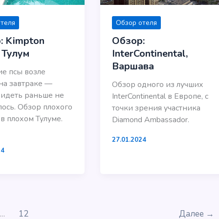
отеля
Обзор отеля
: Kimpton
Обзор:
 Тулум
InterContinental,
Варшава
е псы возле
на завтраке —
Обзор одного из лучших
видеть раньше не
InterContinental в Европе, с
ось. Обзор плохого
точки зрения участника
 в плохом Тулуме.
Diamond Ambassador.
27.01.2024
24
…
12
Далее
→