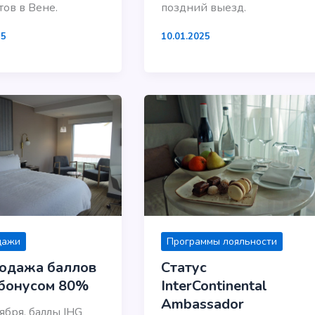
ов в Вене.
поздний выезд.
25
10.01.2025
дажи
Программы лояльности
одажа баллов
Статус
 бонусом 80%
InterContinental
Ambassador
ября, баллы IHG