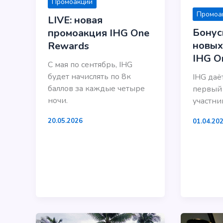
Промоакции
Промоа
LIVE: новая
Бонус
промоакция IHG One
новых
Rewards
IHG O
С мая по сентябрь, IHG
будет начислять по 8к
IHG даё
баллов за каждые четыре
первый 
ночи.
участни
20.05.2026
01.04.20