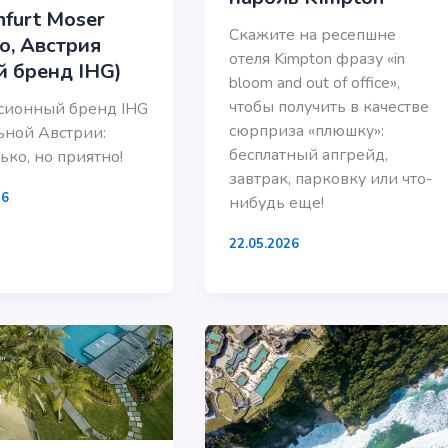
nfurt Moser
Скажите на ресепшне
o, Австрия
отеля Kimpton фразу «in
й бренд IHG)
bloom and out of office»,
чтобы получить в качестве
сионный бренд IHG
сюрприза «плюшку»:
ьной Австрии:
бесплатный апгрейд,
ько, но приятно!
завтрак, парковку или что-
26
нибудь еще!
22.05.2026