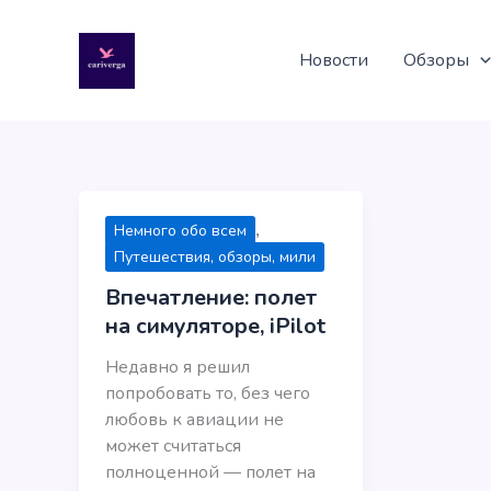
Перейти
к
Новости
Обзоры
содержимому
,
Немного обо всем
Путешествия, обзоры, мили
Впечатление: полет
на симуляторе, iPilot
Недавно я решил
попробовать то, без чего
любовь к авиации не
может считаться
полноценной — полет на