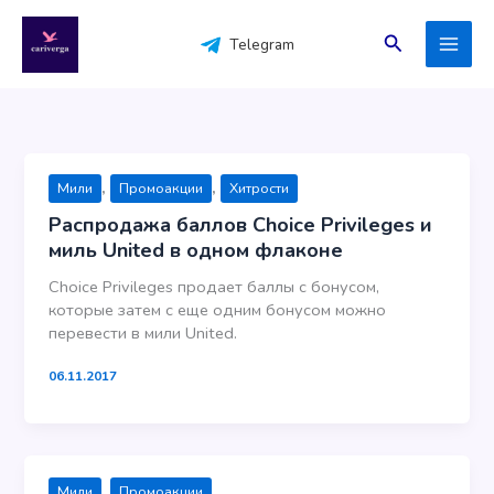
Перейти
к
Поиск
Telegram
содержимому
,
,
Мили
Промоакции
Хитрости
Распродажа баллов Choice Privileges и
миль United в одном флаконе
Choice Privileges продает баллы с бонусом,
которые затем с еще одним бонусом можно
перевести в мили United.
06.11.2017
,
Мили
Промоакции