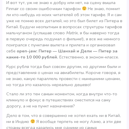
И вот тут, уж не знаю к добру или нет, на сцену вышла
Finnair со своим ошибочным тарифом
Не знаю, помнит
ли кто-нибудь из моих читателей об этом тарифе. Я и сам
уже не помню всех деталей, но это был билет из Питера в
Китай. Будучи неопытным в вопросах структуры тарифов
мальчуганом (услышав слово
Matrix
, я бы наверно тогда
в первую очередь подумал о фильме!), я все же немного
поигрался с пунктами вылета и прилета и организовал
себе
open-jaw: Питер — Шанхай и Дели — Питер за
какие-то 10 000 рублей.
Естественно, в эконом-классе.
Курс рубля тогда был совсем другим, но другими были и
представления о ценах на авиабилеты. Короче говоря, я
не знаю, какую параллель провести с нынешними ценами,
но тогда это казалось нереально дешево!
Стало ли это тем самым моментом, когда внутри что-то
кликнуло и фокус в путешествиях сместился на саму
дорогу, а не на пункт назначения?
Дело в том, что я совершенно не хотел ехать ни в Китай,
ни в Индию
Я вообще терпеть не могу Азию, а эти две
страны всегда казались мне одними из самых