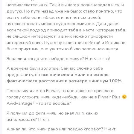
непривлекательных. Так и вышло: я возненавидел и ту, и
другую. Но пути назад уже не было: стало понятно, что
если у тебя есть гибкость и нет четких целей,
путешествовать можно куда экономичнее. Да и даже
если такой подход приводит тебя в места, которые тебя
не слишком интересуют, и в них можно приобрести
интересный опыт. Пусть путешествие в Китай и Индию не
было приятным, оно уж точно было запоминающимся.
Знал ли я тогда что-нибудь о милях? Н-и-ч-е-г-о!
А времена были золотые! Сейчас сложно себе
представить, но
все начисляли мили на основе
фактического расстояния в размере минимум 100%.
Поскольку я летел Finnair, то мне даже не пришло в
голову сложить мили куда-нибудь, как не в Finnair Plus
AAdvantage? Что это вообще?
Я получил до фига миль, но знал ли я, как их
использовать? Н-е-т.
А знал ли, что мили рано или поздно сгорают? Н-е-т.