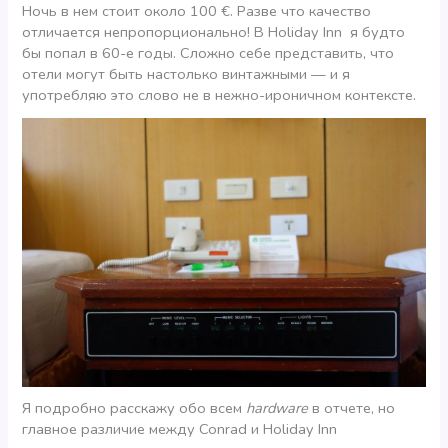
Ночь в нем стоит около 100 €. Разве что качество
отличается непропорционально! В Holiday Inn я будто
бы попал в 60-е годы. Сложно себе представить, что
отели могут быть настолько винтажными — и я
употребляю это слово не в нежно-ироничном контексте.
Я подробно расскажу обо всем
hardware
в отчете, но
главное различие между Conrad и Holiday Inn