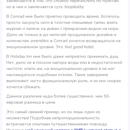
заключается в том, что сложно перечислить по пунктам,
но в чем и заключается суть
hospitality
.
В Conrad мне было приятно проводить время. Хотелось
просто засунуть ноги в толстые плюшевые тапки, взять
журнал и залечь на диван с прекрасным видом на море.
Дело не только в до мелочей продуманном дизайне и
количестве
amenities
; в Conrad хочется возвращаться на
эмоциональном уровне. Это
feel good hotel
.
В Holiday Inn мне было даже неприятно принимать душ.
Нет, дело не в плохом напоре воды или в недостаточной
чистоте; опять же, на эмоциональном уровне я не мог
наслаждаться подобным отелем. Такие заведения
выполняют чисто функциональную роль, и из них скорее
хочется сбежать.
Данное различие куда более существенно, чем 50-
евровая разница в цене.
Это самый свежий пример, но он лишь один из
множества! Подобная непропорциональность
встречается опытным путешественникам повсюду.