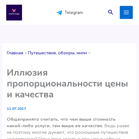
Перейти
к
Поиск
Telegram
содержимому
Главная
Путешествия, обзоры, мили
Иллюзия
пропорциональности цены
и качества
11.07.2017
Общепринято считать, что чем выше стоимость
какой-либо услуги, тем выше ее качество
. Ведь разве
не поэтому многие думают, что роскошные путешествия
недосягаемы? Одна лишь мысль о том, что в небе на