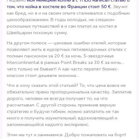
Недавно
мой немецкий коллега с YHBU написал статью о
том, что койка в хостеле во Франции стоит 50 €
. Звучит
как бред, но я и на своем опыте сталкивался с подобным
ценообразованием. В годы молодых, не-слишком-
роскошных путешествий я и сам платил за хостел в
Швейцарии похожую сумму.
На другом полюсе — ценовые ошибки отелей, которые
позволяют жить в курортных пятизвездочных отелях с
полным пансионом за 20 € за ночь, 5-звездочные
Intercontinental в рамках Point Breaks за 30 € за ночь…
чего только не бывает! А как часто перелет бизнес-
классом стоит дешевле эконома…
Что я хочу сказать этой статьей? То, что цена вовсе не
обязательно прямо пропорциональна качеству. Заплатив
дорого, человек не всегда получает то, на что
рассчитывал. С другой стороны, применив верную
стратегию и будучи гибким, можно заплатить не так
много и получить изумительный, вдохновляющий и
запоминающийся надолго экспириенс.
Этим мы тут и занимаемся. Добро пожаловать на борт!