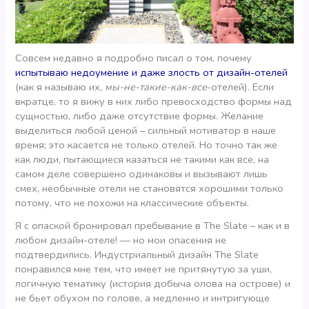
Совсем недавно я подробно писал о том, почему
испытываю недоумение и даже злость от дизайн-отелей
(как я называю их,
мы-не-такие-как-все
-отелей). Если
вкратце, то я вижу в них либо превосходство формы над
сущностью, либо даже отсутствие формы. Желание
выделиться любой ценой – сильный мотиватор в наше
время; это касается не только отелей. Но точно так же
как люди, пытающиеся казаться не такими как все, на
самом деле совершено одинаковы и вызывают лишь
смех, необычные отели не становятся хорошими только
потому, что не похожи на классические объекты.
Я с опаской бронировал пребывание в The Slate – как и в
любом дизайн-отеле! — но мои опасения не
подтвердились. Индустриальный дизайн The Slate
понравился мне тем, что имеет не притянутую за уши,
логичную тематику (история добыча олова на острове) и
не бьет обухом по голове, а медленно и интригующе