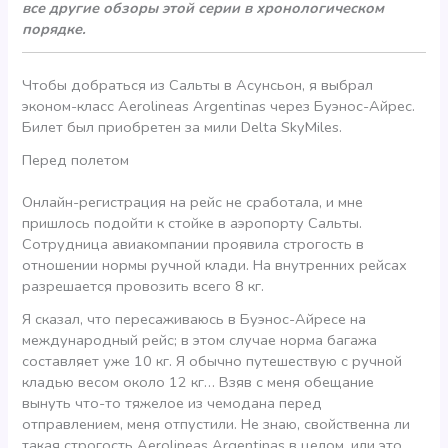
все другие обзоры этой серии в хронологическом
порядке.
Чтобы добраться из Сальты в Асунсьон, я выбрал
эконом-класс Aerolineas Argentinas через Буэнос-Айрес.
Билет был приобретен за мили Delta SkyMiles.
Перед полетом
Онлайн-регистрация на рейс не сработала, и мне
пришлось подойти к стойке в аэропорту Сальты.
Сотрудница авиакомпании проявила строгость в
отношении нормы ручной клади. На внутренних рейсах
разрешается провозить всего 8 кг.
Я сказал, что пересаживаюсь в Буэнос-Айресе на
международный рейс; в этом случае норма багажа
составляет уже 10 кг. Я обычно путешествую с ручной
кладью весом около 12 кг… Взяв с меня обещание
вынуть что-то тяжелое из чемодана перед
отправлением, меня отпустили. Не знаю, свойственна ли
такая строгость Aerolineas Argentinas в целом, или это