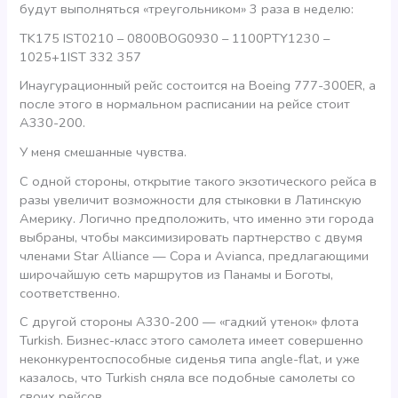
будут выполняться «треугольником» 3 раза в неделю:
TK175 IST0210 – 0800BOG0930 – 1100PTY1230 –
1025+1IST 332 357
Инаугурационный рейс состоится на Boeing 777-300ER, а
после этого в нормальном расписании на рейсе стоит
А330-200.
У меня смешанные чувства.
С одной стороны, открытие такого экзотического рейса в
разы увеличит возможности для стыковки в Латинскую
Америку. Логично предположить, что именно эти города
выбраны, чтобы максимизировать партнерство с двумя
членами Star Alliance — Copa и Avianca, предлагающими
широчайшую сеть маршрутов из Панамы и Боготы,
соответственно.
С другой стороны А330-200 — «гадкий утенок» флота
Turkish. Бизнес-класс этого самолета имеет совершенно
неконкурентоспособные сиденья типа angle-flat, и уже
казалось, что Turkish сняла все подобные самолеты со
своих рейсов.