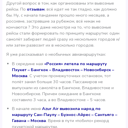
Другой вопрос в том, как организованы эти вывозные
рейсы. По
отзывам
, всё идет не так гладко, как должно
бы. Ну, с начала пандемии прошло много месяцев, а
россияне, застрявшие за рубежом, всё никак не
кончаются ? Это даже несмотря на то, что вывозные
рейсы стали формировать по принципу маршрутки: один
самолёт забирает людей сразу из нескольких городов и/
или затем развозит их в несколько городов.
Я уже рассказывал о необычных авиамаршрутках:
В середине мая
«Россия» летела по маршруту
Пхукет – Бангкок – Владивосток – Новосибирск –
Москва
. С учетом промежуточных остановок, тот
полёт занял больше 30 часов. Пассажиров не
выпускали из самолёта в Бангкоке, Владивостоке и
Новосибирске. Причем ожидание в Бангкоке
составило 3 часа, а во Владивостоке – 5 часов.
В начале июня
Azur Air вывозила народ по
маршруту Сан-Паулу – Буэнос-Айрес – Сантьяго –
Гавана – Москва
. Время в пути «побило» рекорд
пхукетской маршрутки.