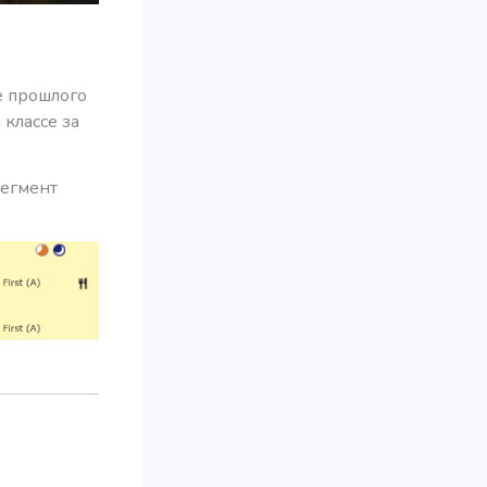
е прошлого
 классе за
сегмент