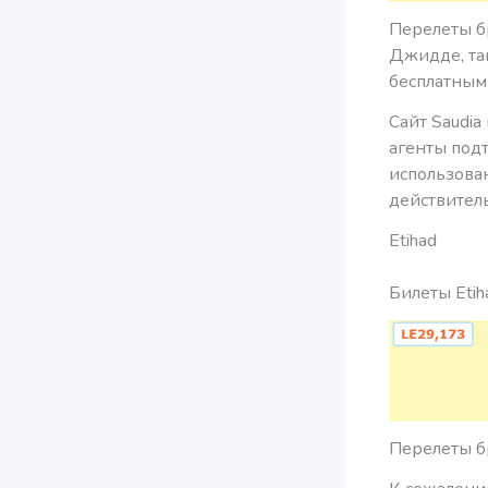
Перелеты бр
Джидде, так
бесплатным,
Сайт Saudia
агенты подт
использован
действитель
Etihad
Билеты Etih
Перелеты бр