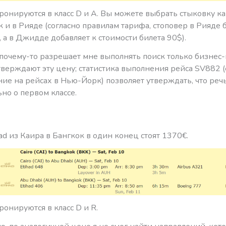
онируются в класс D и A. Вы можете выбрать стыковку ка
 и в Рияде (согласно правилам тарифа, стоповер в Рияде 
 а в Джидде добавляет к стоимости билета 90$).
 почему-то разрешает мне выполнять поиск только бизнес-к
верждают эту цену; статистика выполнения рейса SV882 (
ие на рейсах в Нью-Йорк) позволяет утверждать, что реч
но о первом классе.
ad из Каира в Бангкок в один конец стоят 1370€.
онируются в класс D и R.