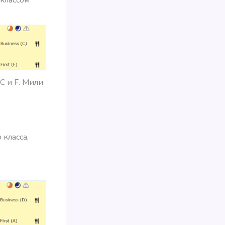
C и F. Мили
 класса,