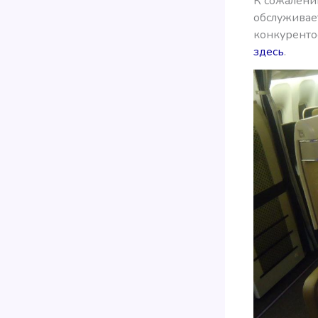
К сожалению
обслуживает
конкурентос
здесь
.