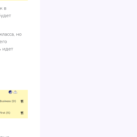
к в
будет
ласса, но
его
ь идет