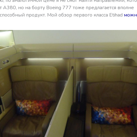
, по аналогичной цене я не смог найти направлений, кот
 А380, но на борту Boeing 777 тоже предлагается вполне
пособный продукт. Мой обзор первого класса Etihad
можн