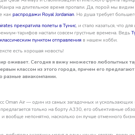
 Каира на длительное время пропали. Да, порой мы види
е как
распродажи Royal Jordanian
. Но душа требует большег
irates прекратила полеты в Тунис
, и стало казаться, что дл
емиум-тарифов настали совсем грустные времена. Ведь
Т
классическим пунктом отправления
в нашем хобби.
ексте есть хорошая новость!
ир оживает. Сегодня я вижу множество любопытных т
ервым классом из этого города, причем его предлагают
 разные авиакомпании.
сс Oman Air — один из самых загадочных и ускользающих 
 предлагается только на борту А330, его объективные обз
, и вообще непонятно, насколько он лучше отменного бизн
е, любители экзотики могут в один конец слетать первым