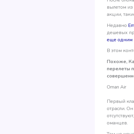
вылетом из
акции, таки
Недавно
Em
дешевых пр
еще одним 
В этом конт
Похоже, Ка
перелеты п
совершенно
Oman Air
Первый кла
отрасли. Он
отсутствуют
оманцев.
Тем не мене