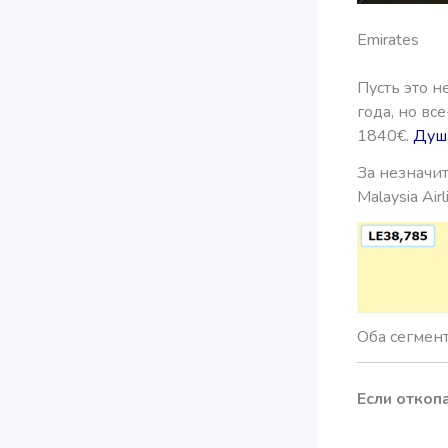
Emirates
Пусть это н
года, но вс
1840€.
Душ,
За незначи
Malaysia Ai
Оба сегмент
Если откоп