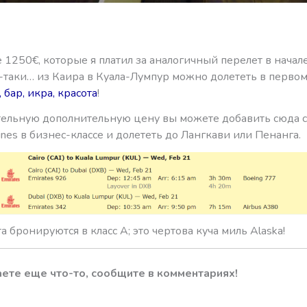
е 1250€, которые я платил за аналогичный перелет в начал
е-таки… из Каира в Куала-Лумпур можно долететь в первом
 бар, икра, красота
!
тельную дополнительную цену вы можете добавить сюда 
rlines в бизнес-классе и долететь до Лангкави или Пенанга.
а бронируются в класс А; это чертова куча миль Alaska!
аете еще что-то, сообщите в комментариях!