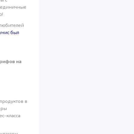
м единичные
о!
я любителей
унис был
арифов на
продуктов в
оры
ес-класса
 классом