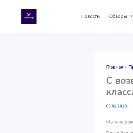
Перейти
к
Новости
Обзоры
содержимому
Главная
П
С воз
класс
03.01.2018
Мы уже заж
После блока