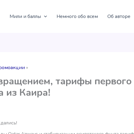
Мили и баллы
Немного обо всем
Об авторе
ромоакции
вращением, тарифы первого
а из Каира!
дались!
ды Qatar Airways и стабилизации египетского фунта тариф