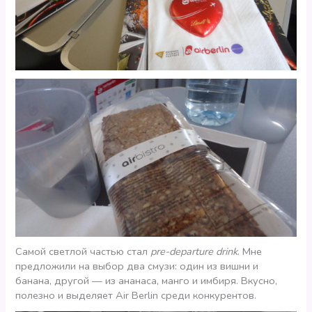
Самой светлой частью стал
pre-departure drink
. Мне
предложили на выбор два смузи: один из вишни и
банана, другой — из ананаса, манго и имбиря. Вкусно,
полезно и выделяет Air Berlin среди конкурентов.