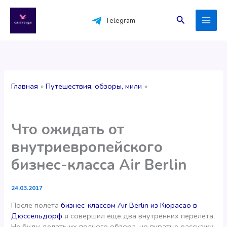
Перейти
к
Поиск
Telegram
содержимому
Главная
Путешествия, обзоры, мили
Что ожидать от
внутриевропейского
бизнес-класса Air Berlin
24.03.2017
После полета
бизнес-классом Air Berlin из Кюрасао в
Дюссельдорф
я совершил еще два внутренних перелета.
Не буду делать их полного обзора, но вкратце расскажу,