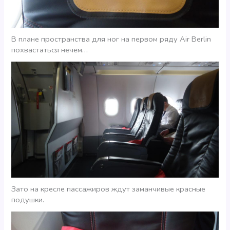
В плане пространства для ног на первом ряду Air Berlin
похвастаться нечем…
Зато на кресле пассажиров ждут заманчивые красные
подушки.