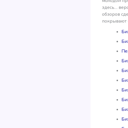
молодой пр
здесь… веро
обзоров сд
покрывают 
Биз
Би
Пе
Би
Би
Би
Би
Биз
Би
Биз