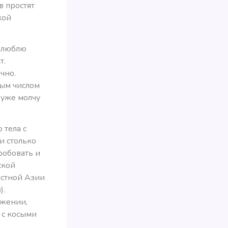
в простят
кой
я люблю
т.
чно.
ым числом
 уже молчу
 тела с
и столько
робовать и
ской
истной Азии
).
ожении,
 с косыми