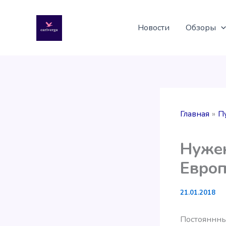
Перейти
к
Новости
Обзоры
содержимому
Главная
П
Нужен
Европ
21.01.2018
Постояннны