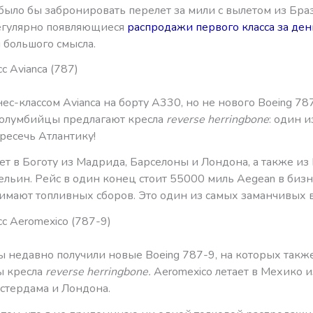
было бы забронировать перелет за мили с вылетом из Бра
егулярно появляющиеся
распродажи первого класса за ден
 большого смысла.
с Avianca (787)
нес-классом Avianca на борту А330, но не нового Boeing 787
колумбийцы предлагают кресла
reverse herringbone
: один 
ресечь Атлантику!
ает в Боготу из Мадрида, Барселоны и Лондона, а также и
льин. Рейс в один конец стоит 55000 миль Aegean в бизне
зимают топливных сборов. Это один из самых заманчивых 
с Aeromexico (787-9)
 недавно получили новые Boeing 787-9, на которых такж
ы кресла
reverse herringbone.
Aeromexico летает в Мехико 
стердама и Лондона.