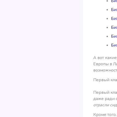
Биз
Биз
Би
Би
Би
Би
А вот какие
Европы в Л
возможносте
Первый клас
Первый клас
даже ради 
отрасли си
Кроме того,