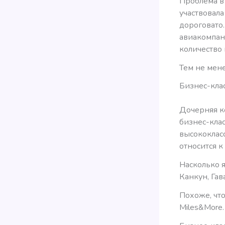
Проблема в 
участвовала
дороговато.
авиакомпани
количество 
Тем не мене
Бизнес-клас
Дочерняя к
бизнес-клас
высококласс
относится к
Насколько я
Канкун, Гав
Похоже, чт
Miles&More.