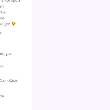
 в которой
дит
гих
мое
канцев
!
родукт
ss
Сан-Хосе,
ль