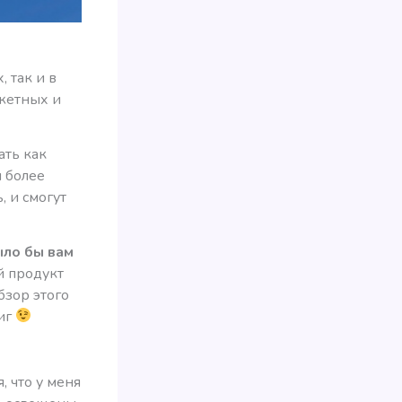
 так и в
джетных и
ать как
 более
, и смогут
ыло бы вам
й продукт
бзор этого
фиг
, что у меня