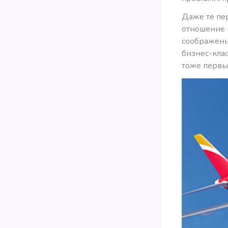
Даже те пе
отношение 
соображений
бизнес-клас
тоже первы