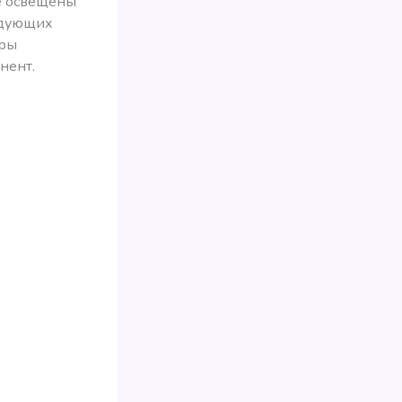
е освещены
ледующих
оры
нент.