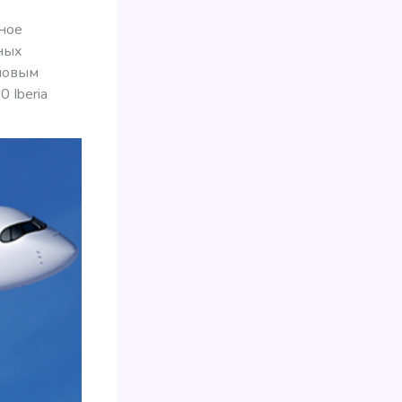
ное
ных
 новым
 Iberia