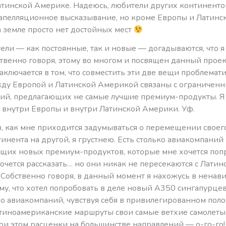
атинской Америке. Надеюсь, любители других континенто
запелляционное высказывание, но кроме Европы и Латинс
 земле просто нет достойных мест
ели — как постоянные, так и новые — догадываются, что 
ственно говоря, этому во многом и посвящен данный проек
аключается в том, что совместить эти две вещи проблемати
ду Европой и Латинской Америкой связаны с ограниченн
ий, предлагающих не самые лучшие премиум-продукты. Я
х внутри Европы и внутри Латинской Америки. Уф.
, как мне приходится задумываться о перемещении своего
инента на другой, я грустнею. Есть столько авиакомпаний 
щих новых премиум-продуктов, которые мне хочется поп
очется рассказать… но они никак не пересекаются с Латин
(Собственно говоря, в данный момент я нахожусь в ненав
му, что хотел попробовать в деле новый А350 сингапурцев
о авиакомпаний, чувствуя себя в привилегированном пол
латиноамериканские маршруты свои самые ветхие самолеты
ри этом расценки на большинстве направлений — о-го-го!