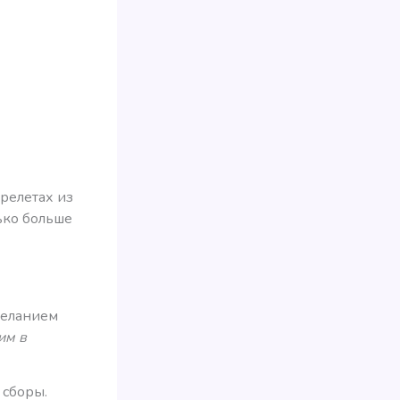
ерелетах из
ько больше
желанием
им в
 сборы.