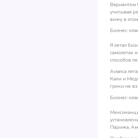
Вариантом 
учитывая р
вижу в этом
Бизнес-клас
Я летал биз
самолетах 
способов пе
Avianca лет
Кали и Меде
греки не в
Бизнес-клас
Мексиканцы
установлен
Парижа, Ам