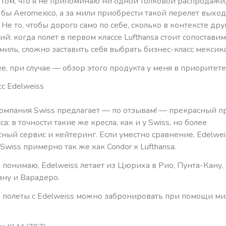
том, что я не припоминаю ни одной толковой распродажи,
 бы Aeromexico, а за мили приобрести такой перелет выхо
 Не то, чтобы дорого само по себе, сколько в контексте дру
й: когда полет в первом классе Lufthansa стоит сопостави
миль, сложно заставить себя выбрать бизнес-класс мекси
е, при случае — обзор этого продукта у меня в приоритете
с Edelweiss
омпания Swiss предлагает — по отзывам! — прекрасный п
са: в точности такие же кресла, как и у Swiss, но более
ный сервис и кейтеринг. Если уместно сравнение, Edelwei
 Swiss примерно так же как Condor к Lufthansa.
 понимаю, Edelweiss летает из Цюриха в Рио, Пунта-Кану, 
ану и Варадеро.
о полеты с Edelweiss можно забронировать при помощи ми