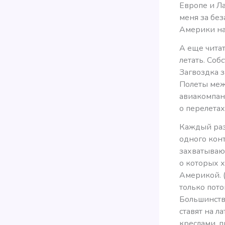
Европе и Л
меня за бе
Америки на
А еще читат
летать. Соб
Загвоздка з
Полеты меж
авиакомпан
о перелета
Каждый раз
одного конт
захватываю
о которых х
Америкой. 
только пото
Большинств
ставят на 
креслами, п