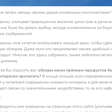
мне летать между своими двумя основными континентами?
роны, учитывая традиционно высокие цены (как в деньгах,
гично было бы делать выбор, исходя исключительно из бю
ких соображений.
ороны, мне хочется использовать каждый шанс, чтобы сдел
ше обзоров. Даже если это предполагает менее удобный и
шрут. Многие, кто здесь собрались, также любители летать
 дилемму.
отел бы спросить вас:
обзоры каких премиум-продуктов б
нтересно прочитать?
В конце концов, если определенны
 у читателей совершенно никакого интереса, а для меня о
дет связан со значительными неудобствами, то ну его на
.
родукты уже освещены на страницах этого сайта (учитывая