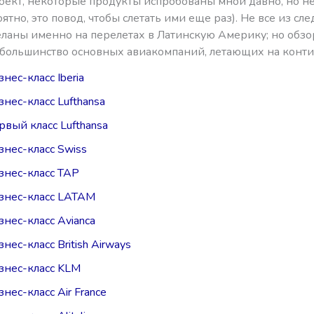
оект, некоторые продукты испробованы мной давно, но н
ятно, это повод, чтобы слетать ими еще раз). Не все из с
еланы именно на перелетах в Латинскую Америку; но обз
большинство основных авиакомпаний, летающих на конти
нес-класс Iberia
знес-класс Lufthansa
рвый класс Lufthansa
знес-класс Swiss
знес-класс TAP
знес-класс LATAM
знес-класс Avianca
нес-класс British Airways
знес-класс KLM
нес-класс Air France