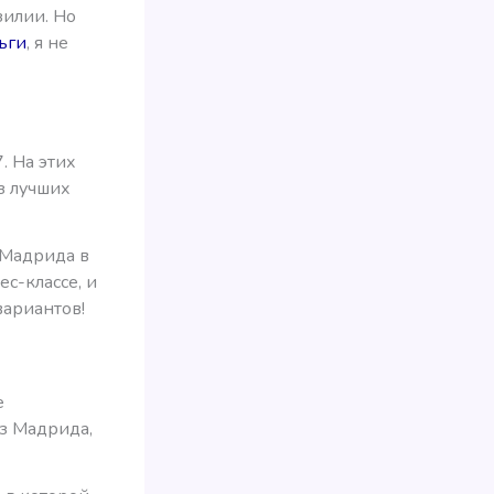
зилии. Но
ьги
, я не
. На этих
из лучших
з Мадрида в
с-классе, и
вариантов!
е
из Мадрида,