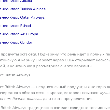
нес-класс Alitalia
нес-класс Turkish Airlines
знес-класс Qatar Airways
знес-класс Etihad
знес-класс Air Europa
знес-класс Condor
 продукты остаются. Подчеркну, что речь идет о прямых п
атинскую Америку. Перелет через США открывает нескол
й, и конечно же я рассматриваю и эти варианты.
с British Airways
с British Airways — неоднозначный продукт, и я не горю 
очередного обзора сесть в кресло, которое называют
лучш
деньем бизнес-класса
… да и то это преувеличение.
 British Airways традиционно взимает солидные топливные