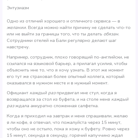
Энтузиазм
Одно из отличий хорошего и отличного сервиса — в
желании
. Всегда можно найти причину не сделать что-то
или не выйти за границы того, что ты делать
обязан
.
Сотрудники отелей на Бали регулярно делают шаг
навстречу.
Например, сотрудник, плохо говорящий по-английски, не
ссылался на языковой барьер, а прилагал усилия, чтобы
объяснить мне то, что я хочу узнать. В этот же момент
его тут же страховал более опытный коллега, который
оказывался в нужном месте и в нужный момент.
Официант
каждый раз
придвигал мне стул, когда я
возвращался за стол из буфета, и на столе меня
каждый
раз
ждала аккуратно сложенная салфетка.
Когда я приходил на завтрак и меня спрашивали, желаю
я ли кофе, я отвечал, что пожалуйста через 15 минут,
чтобы оно не остыло, пока я хожу к буфету. Ровно через
15 минут, секунда в секунду, горячий капуччино ждал