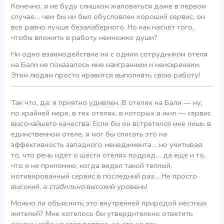
Конечно, я не буду слишком жаловаться даже в первом
случае… чем бы ни был обусловлен хороший сервис, он
все равно лучше безалаберного. Но как насчет того,
чтобы вложить в работу немножко души?
Ни одно взаимодействие ни с одним сотрудником отеля
на Бали не показалось мне наигранным и неискренним.
Этим людям просто нравится выполнять свою работу!
Так что, да: я приятно удивлен. В отелях на Бали — ну,
по крайней мере, в тех отелях, в которых я жил — сервис
высочайшего качества. Если бы он встретился мне лишь в
единственном отеле, я мог бы списать это на
эффективность западного менеджмента… но учитывая
то, что речь идет о шести отелях подряд… да еще и то,
что я не припомню, когда видел такой теплый,
мотивированный сервис в последний раз… Не просто
высокий, а
стабильно
высокий уровень!
Можно ли объяснить это внутренней природой местных
жителей? Мне хотелось бы утвердительно ответить
самому себе на этот вопрос, но это не так.