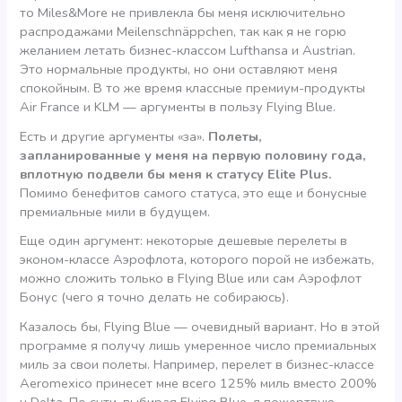
то Miles&Morе не привлекла бы меня исключительно
распродажами Meilenschnäppchen, так как я не горю
желанием летать бизнес-классом Lufthansa и Austrian.
Это нормальные продукты, но они оставляют меня
спокойным. В то же время классные премиум-продукты
Air France и KLM — аргументы в пользу Flying Blue.
Есть и другие аргументы «за».
Полеты,
запланированные у меня на первую половину года,
вплотную подвели бы меня к статусу Elite Plus.
Помимо бенефитов самого статуса, это еще и бонусные
премиальные мили в будущем.
Еще один аргумент: некоторые дешевые перелеты в
эконом-классе Аэрофлота, которого порой не избежать,
можно сложить только в Flying Blue или сам Аэрофлот
Бонус (чего я точно делать не собираюсь).
Казалось бы, Flying Blue — очевидный вариант. Но в этой
программе я получу лишь умеренное число премиальных
миль за свои полеты. Например, перелет в бизнес-классе
Aeromexico принесет мне всего 125% миль вместо 200%
у Delta. По сути, выбирая Flying Blue, я пожертвую