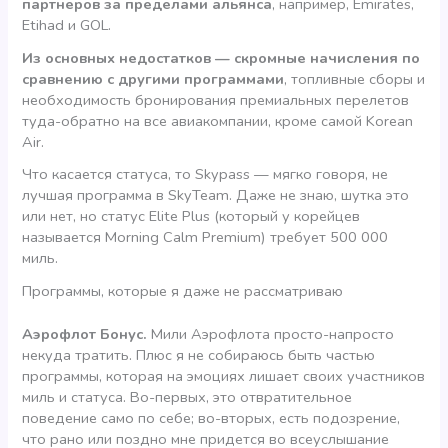
партнеров за пределами альянса
, например, Emirates,
Etihad и GOL.
Из основных недостатков — скромные начисления по
сравнению с другими программами
, топливные сборы и
необходимость бронирования премиальных перелетов
туда-обратно на все авиакомпании, кроме самой Korean
Air.
Что касается статуса, то Skypass — мягко говоря, не
лучшая программа в SkyTeam. Даже не знаю, шутка это
или нет, но статус Elite Plus (который у корейцев
называется Morning Calm Premium) требует 500 000
миль.
Программы, которые я даже не рассматриваю
Аэрофлот Бонус.
Мили Аэрофлота просто-напросто
некуда тратить. Плюс я не собираюсь быть частью
программы, которая на эмоциях лишает своих участников
миль и статуса. Во-первых, это отвратительное
поведение само по себе; во-вторых, есть подозрение,
что рано или поздно мне придется во всеуслышание