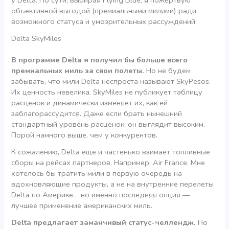
объективной выгодой (премиальными милями) ради
возможного статуса и умозрительных рассуждений.
Delta SkyMiles
В программе Delta я получил бы больше всего
премиальных миль за свои полеты.
Но не будем
забывать, что мили Delta неспроста называют SkyPesos.
Их ценность невелика. SkyMiles не публикует таблицу
расценок и динамически изменяет их, как ей
заблагорассудится. Даже если брать нынешний
стандартный уровень расценок, он выглядит высоким.
Порой намного выше, чем у конкурентов.
К сожалению, Delta еще и частенько взимает топливные
сборы на рейсах партнеров. Например, Air France. Мне
хотелось бы тратить мили в первую очередь на
вдохновляющие продукты, а не на внутренние перелеты
Delta по Америке… но именно последняя опция —
лучшее применение американских миль.
Delta предлагает заманчивый статус-челлендж.
Но