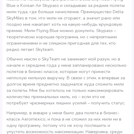
Blue и Korean Air Skypass и складываю за редкие полеты
мили туда, где больше начисления. Преимущество Delta
SkyMiles в том, что мили не сгорают, а значит рано или
поздно мне накапает хоть на какую-нибудь ерундовую
премию. Мили Flying Blue можно докупить. Skypass –
теоретически хорошая программа, но с неприятными
ограничениями и не слишком пригодная для тех, кто
редко летает Skyteam.
Обычно мысли о SkyTeam не занимают мой разум, но в
начале и середине года у меня запланировано несколько
полетов в бизнес-классе, которые могут принести
неплохую мильную выручку. В связи с этим, я впервые за
долгое время предметно задумался: куда сложить мили
за полеты. Мне бы хотелось не только максимизировать
количество премиальных миль, но – если это не
потребует чрезмерных лишних усилий – получить статус.
Например, в январе у меня было два полета в бизнес-
классе Aeromexico, и пока я не сложил за них мили ни в
одну программу, потому что не хочу поспешить и
упустить возможность максимизации. Наверняка, среди