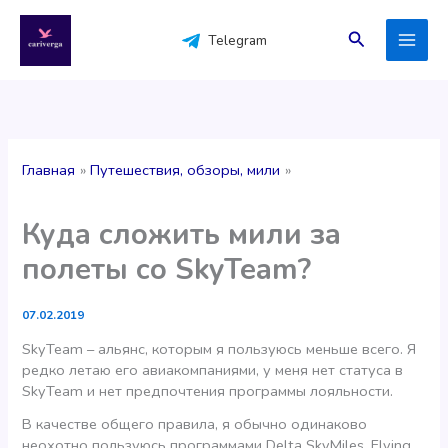
Перейти
к
Поиск
Telegram
содержимому
Главная
Путешествия, обзоры, мили
Куда сложить мили за
полеты со SkyTeam?
07.02.2019
SkyTeam – альянс, которым я пользуюсь меньше всего. Я
редко летаю его авиакомпаниями, у меня нет статуса в
SkyTeam и нет предпочтения программы лояльности.
В качестве общего правила, я обычно одинаково
неохотно пользуюсь программами Delta SkyMiles, Flying