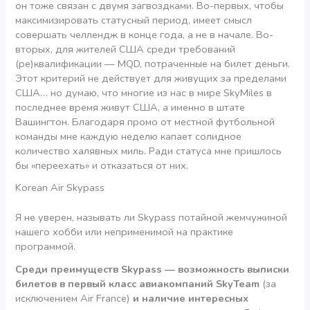
он тоже связан с двумя загвоздками. Во-первых, чтобы
максимизировать статусный период, имеет смысл
совершать челлендж в конце года, а не в начале. Во-
вторых, для жителей США среди требований
(ре)квалификации — MQD, потраченные на билет деньги.
Этот критерий не действует для живущих за пределами
США… но думаю, что многие из нас в мире SkyMiles в
последнее время живут США, а именно в штате
Вашингтон. Благодаря промо от местной футбольной
команды мне каждую неделю капает солидное
количество халявных миль. Ради статуса мне пришлось
бы «переехать» и отказаться от них.
Korean Air Skypass
Я не уверен, называть ли Skypass потайной жемчужиной
нашего хобби или неприменимой на практике
программой.
Среди преимуществ Skypass — возможность выписки
билетов в первый класс авиакомпаний SkyTeam
(за
исключением Air France)
и наличие интересных