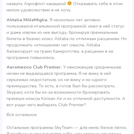
назвать Аэрофлот какашкой
Отказывать себе в этом
милом удовольствии я не хочу.
Alitalia MilleMiglia.
Я несколько лет активно
пользовался итальянской программой, имел в ней статус
и даже извлек из нее выгоду, бронируя премиальные
билеты в бизнес-класс Alitalia по отличным расценкам. Но
продолжать «отношения» нет смысла. Alitalia
балансирует на грани банкротства, а расценки в ее
программе повысились.
Aeromexico Club Premier.
У мексиканцев средненькая,
ничем не выдающаяся программа. Я не вижу в ней
серьезных недостатков, но не вижу и ни одного
преимущества. То есть, я готов был бы рассмотреть
Skypass хотя бы из-за возможности бронировать
премиум-классы Korean Air и их отличной доступности. А
вот ради чего выбирать Club Premier?
Всё остальное
Остальные программы SkyTeam — для меня, белое пятно.
Я вообще не представляю себе, чем хороши или плохи,