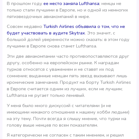
В прошлом году
ее место заняла Lufthansa
; немцы не
только стали лучшими в Европе, но и одной из немногих
пятизвездочных авиакомпаний в мире.
Совсем недавно
Turkish Airlines объявила о том, что не
будет участвовать в аудите Skytrax
. Это значит, с
большой долей уверенности можно сказать: в этом году
лучшими в Европе снова станет Lufthansa.
Эти две авиакомпании часто противопоставляются друг
другу, особенно на европейском рынке. К наградам
турков относятся с уважением и не ставят их под
сомнение; выданные немцам пять звезд вызывают лишь
иронические замечания. Продукт на борту Turkish Airlines
в Европе считается одним из лучших, если не лучшим;
Lufthansa не ругает только ленивый.
У меня было много дискуссий с читателями (и не
имеющими никакого отношения к нашему хобби людьми)
на эту тему. Почти всегда я слышу мнение, что турки на
голову выше немцев по всем показателям.
Я категорически не согласен с таким мнением, и решил