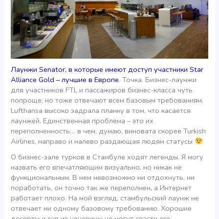
Лаунжи Senator, в которые имеют доступ участники Star
Alliance Gold – лучшие в Европе
. Точка. Бизнес-лаунжи
для участников FTL и пассажиров бизнес-класса чуть
попроще, но тоже отвечают всем базовым требованиям.
Lufthansa высоко задрала планку в том, что касается
лаунжей. Единственная проблема – это их
переполненность… в чем, думаю, виновата скорее Turkish
Airlines, направо и налево раздающая людям статусы
О бизнес-зале турков в Стамбуле ходят легенды. Я могу
назвать его впечатляющим визуально, но никак не
функциональным. В нем невозможно ни отдохнуть, ни
поработать, он точно так же переполнен, а Интернет
работает плохо. На мой взгляд, стамбульский лаунж не
отвечает ни одному базовому требованию. Хорошие
десерты и суп из чечевицы не могут спасти его.