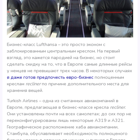
Бизнес-класс Lufthansa – это просто эконом с
заблокированным центральным креслом. На первый
взгляд, это кажется пародией на бизнес, но стоит
сделать скидку на то, что в Европе самые длинные рейсы
у немцев не превышают трех часов. В некоторых случаях
я даже готов предпочесть евро-бизнес
полноценным
креслам
recliner
по причине дополнительного места для
хранения вещей.
Turkish Airlines – одна из считанных авиакомпаний в
Европе, предлагающая в бизнес-классе кресла
recliner
.
Они установлены почти на всех самолетах; до сих пор не
переконфигурированы лишь некоторые А319 и А321.
Географическое расположение хаба авиакомпании,
Стамбула, обуславливает необходимость полноценого
бизнес-класса; в отличие от немцев, у турков в Европе