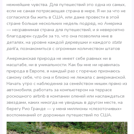
нежнейшие чувства. Для путешествий это одна из самых,
если не самая потрясающая страна в мире. Я ни за что не
согласился бы жить в США, или даже провести в этой
стране больше нескольких недель подряд, но Америка
— несравнимая страна для путешествий, и я невероятно
благодарен судьбе за то, что она позволила мне в
деталях, на уровне каждой деревушки и каждого
state
park
‘а, познакомиться с огромным количеством штатов
Американская природа не имеет себе равных ни в
масштабе, ни в уникальности. Как бы мне ни нравилась
природа в Европе, я каждый раз с горечью признаюсь
самому себе, что она и близко не лежала с американской.
Начать утро с наблюдения за семейством мишек прямо из
автомобиля, работать за компьютером на террасе
роскошного airbnb в компании оленей или наслаждаться
звездами, каких никогда не увидишь в другом месте, на
берегу Рио Гранде — у меня миллионы «слезоточивых»
воспоминаний от дорожных путешествий по США.