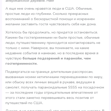
американской деревне. Ням!
А еще мне очень нравятся люди в США. Обычные,
простые люди из глубинки. Сколько прекрасных
воспоминаний о бескорыстной помощи и искреннем
желании заставить гостя чувствовать себя как дома.
Хотелось бы продолжать, но придется остановиться.
Какими бы гостеприимными ни были простые, обычные
люди, путешественнику приходится контактировать не
только с ними. Наверное, вы понимаете, на какие
недавние события я намекаю, но в последнее время я
чувствую
больше подозрений и паранойи, чем
гостеприимности.
Подвергаться на границе длительным расспросам,
вызванным моими нетипичными перемещениями по миру,
или обыску всех личных вещей в рукаве, ведущем в
самолет, получать параноидальные SSSS на посадочном
— за последние годы отрицательные впечатления от
этого стали заметно перевешивать весь позитив от
путешествий по США.
Думаю, я не единственный, кто имеет такие же чувства. В