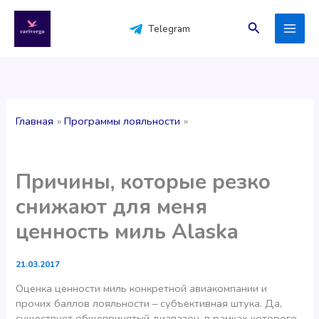
Перейти
к
Поиск
Telegram
содержимому
Главная
Программы лояльности
Причины, которые резко
снижают для меня
ценность миль Alaska
21.03.2017
Оценка ценности миль конкретной авиакомпании и
прочих баллов лояльности – субъективная штука. Да,
существует общепринятый диапазон, в рамках которого