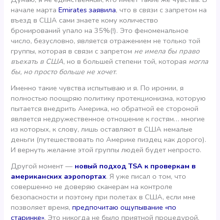
начале марта
Emirates заявила
, что в связи с запретом на
въезд в США сами знаете кому количество
бронирований упало на 35%(!). Это феноменальное
число, безусловно, является отражением не только той
группы, которая в связи с запретом
не имела бы право
въехать в США
, но в большей степени той, которая
могла
бы, но просто больше не хочет
.
Именно такие чувства испытываю и я. По иронии, я
полностью поощряю политику протекционизма, которую
пытается внедрить Америка, но обратной ее стороной
является недружественное отношение к гостям… многие
из которых, к слову, лишь оставляют в США немалые
деньги (путешествовать по Америке пиздец как дорого).
И вернуть желание этой группы людей будет непросто.
Другой момент —
новый подход TSA к проверкам в
американских аэропортах
. Я уже писал о том, что
совершенно не доверяю сканерам на контроле
безопасности и поэтому при полетах в США, если мне
позволяет время,
предпочитаю ощупывание «по
старинке»
. Это никогда не было приятной процедурой,