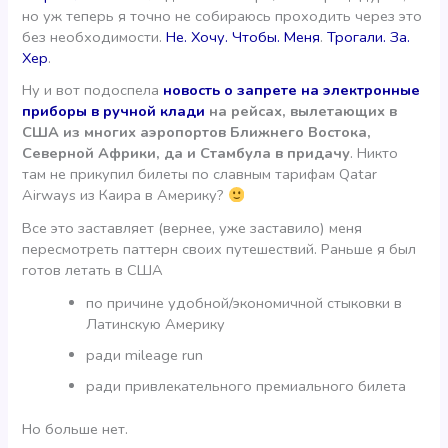
но уж теперь я точно не собираюсь проходить через это
без необходимости.
Не. Хочу. Чтобы. Меня
.
Трогали. За.
Хер
.
Ну и вот подоспела
новость о запрете на электронные
приборы в ручной клади
на рейсах, вылетающих в
США из многих аэропортов Ближнего Востока,
Северной Африки, да и Стамбула в придачу
. Никто
там не прикупил билеты по славным тарифам Qatar
Airways из Каира в Америку?
Все это заставляет (вернее, уже заставило) меня
пересмотреть паттерн своих путешествий. Раньше я был
готов летать в США
по причине удобной/экономичной стыковки в
Латинскую Америку
ради mileage run
ради привлекательного премиального билета
Но больше нет.