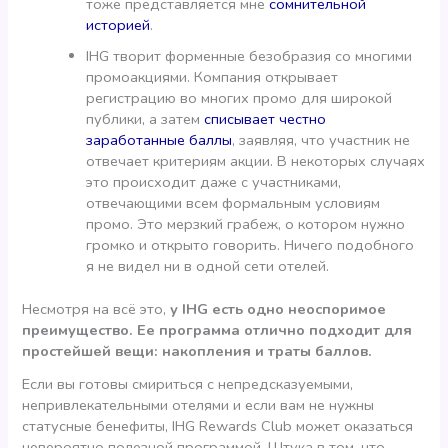
тоже представляется мне
сомнительной
историей
.
IHG творит форменные безобразия со многими
промоакциями. Компания открывает
регистрацию во многих промо для широкой
публики, а затем
списывает честно
заработанные баллы
, заявляя, что участник не
отвечает критериям акции. В некоторых случаях
это происходит даже с участниками,
отвечающими всем формальным условиям
промо. Это мерзкий грабеж, о котором нужно
громко и открыто говорить. Ничего подобного
я не видел ни в одной сети отелей.
Несмотря на всё это,
у IHG есть одно неоспоримое
преимущество. Ее программа отлично подходит для
простейшей вещи: накопления и траты баллов.
Если вы готовы смириться с непредсказуемыми,
непривлекательными отелями и если вам не нужны
статусные бенефиты, IHG Rewards Club может оказаться
невероятно полезной программой. Штука в том, что