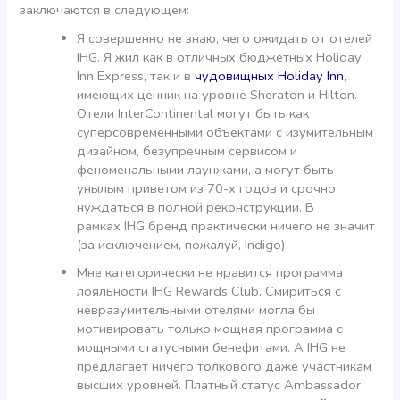
заключаются в следующем:
Я совершенно не знаю, чего ожидать от отелей
IHG. Я жил как в отличных бюджетных Holiday
Inn Express, так и в
чудовищных Holiday Inn
,
имеющих ценник на уровне Sheraton и Hilton.
Отели InterContinental могут быть как
суперсовременными объектами с изумительным
дизайном, безупречным сервисом и
феноменальными лаунжами, а могут быть
унылым приветом из 70-х годов и срочно
нуждаться в полной реконструкции. В
рамках IHG бренд практически ничего не значит
(за исключением, пожалуй, Indigo).
Мне категорически не нравится программа
лояльности IHG Rewards Club. Смириться с
невразумительными отелями могла бы
мотивировать только мощная программа с
мощными статусными бенефитами. А IHG не
предлагает ничего толкового даже участникам
высших уровней. Платный статус Ambassador