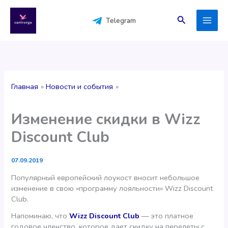
Перейти
к
Поиск
Telegram
содержимому
Главная
Новости и события
Изменение скидки в Wizz
Discount Club
07.09.2019
Популярный европейский лоукост вносит небольшое
изменение в свою «программу лояльности» Wizz Discount
Club.
Напоминаю, что
Wizz Discount Club
— это платное
годовое членство, которое дает скидку на перелеты с