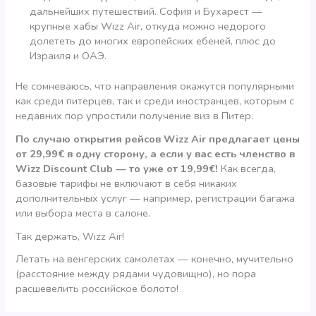
дальнейших путешествий. София и Бухарест —
крупные хабы Wizz Air, откуда можно недорого
долететь до многих европейских ебеней, плюс до
Израиля и ОАЭ.
Не сомневаюсь, что направления окажутся популярными
как среди питерцев, так и среди иностранцев, которым с
недавних пор упростили получение виз в Питер.
По случаю открытия рейсов Wizz Air
предлагает цены
от 29,99€ в одну сторону,
а если у вас есть членство в
Wizz Discount Club — то уже от 19,99€!
Как всегда,
базовые тарифы не включают в себя никаких
дополнительных услуг — например, регистрации багажа
или выбора места в салоне.
Так держать, Wizz Air!
Летать на венгерских самолетах — конечно, мучительно
(расстояние между рядами чудовищно), но пора
расшевелить российское болото!