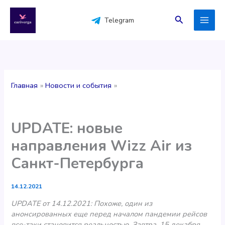
Перейти
к
Поиск
Telegram
содержимому
Главная
Новости и события
UPDATE: новые
направления Wizz Air из
Санкт-Петербурга
14.12.2021
UPDATE от 14.12.2021: Похоже, один из
анонсированных еще перед началом пандемии рейсов
все-таки становится реальностью. Завтра, 15 декабря,