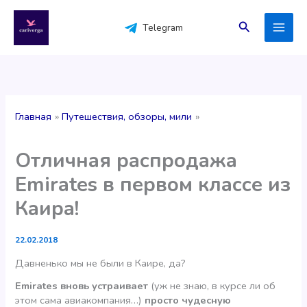
Перейти
к
Поиск
Telegram
содержимому
Главная
Путешествия, обзоры, мили
Отличная распродажа
Emirates в первом классе из
Каира!
22.02.2018
Давненько мы не были в Каире, да?
Emirates вновь устраивает
(уж не знаю, в курсе ли об
этом сама авиакомпания…)
просто чудесную