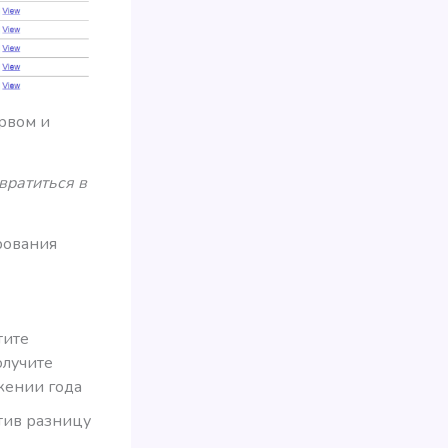
рвом и
вратиться в
рования
тите
олучите
жении года
тив разницу