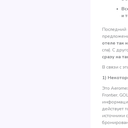
Вс
и 
Последний п
предложени
отеле так 
спа). С друг
сразу на т
В связи с э
1) Некотор
Это Aeromexic
Frontier, GO
информации
действует т
источники 
бронирован