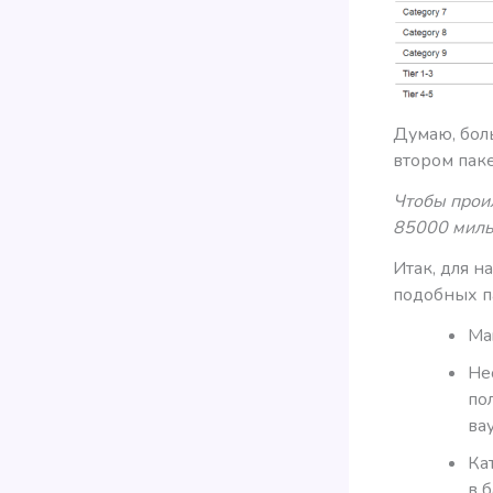
Думаю, бол
втором паке
Чтобы проил
85000 миль 
Итак, для 
подобных п
Ma
Не
по
ва
Ка
в 