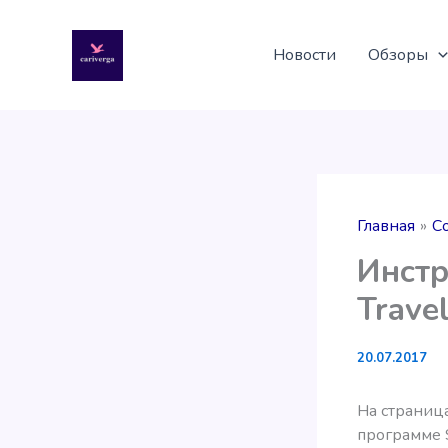
Перейти
к
Новости
Обзоры
содержимому
Главная
С
Инстр
Trave
20.07.2017
На страница
программе S