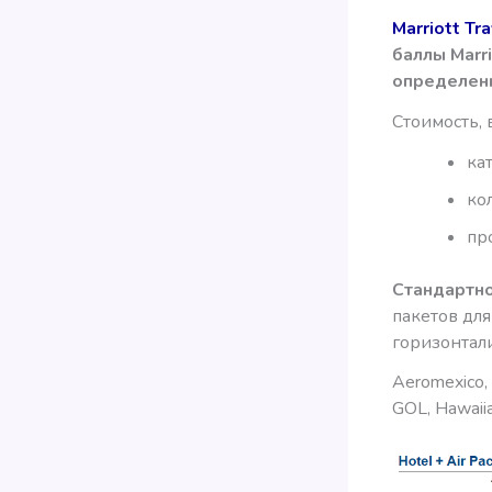
Marriott Tr
баллы Marr
определенн
Стоимость, 
ка
ко
пр
Стандартно
пакетов дл
горизонтали
Aeromexico, A
GOL, Hawaiian