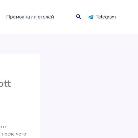
Поиск
Промоакции отелей
Telegram
ott
и о
 после чего