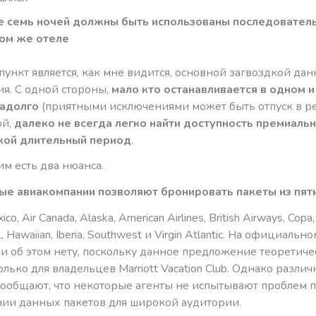
е семь ночей должны быть использованы последовател
том же отеле
ункт является, как мне видится, основной загвоздкой дан
я. С одной стороны,
мало кто останавливается в одном и
надолго
(приятными исключениями может быть отпуск в р
ой,
далеко не всегда легко найти доступность премиаль
акой длительный период
.
тим есть два нюанса.
ые авиакомпании позволяют бронировать пакеты из пяти
o, Air Canada, Alaska, American Airlines, British Airways, Copa,
L, Hawaiian, Iberia, Southwest и Virgin Atlantic. На официальн
 об этом нету, поскольку данное предложение теоретиче
олько для владельцев Marriott Vacation Сlub. Однако разли
сообщают, что некоторые агенты не испытывают проблем 
ии данных пакетов для широкой аудитории.