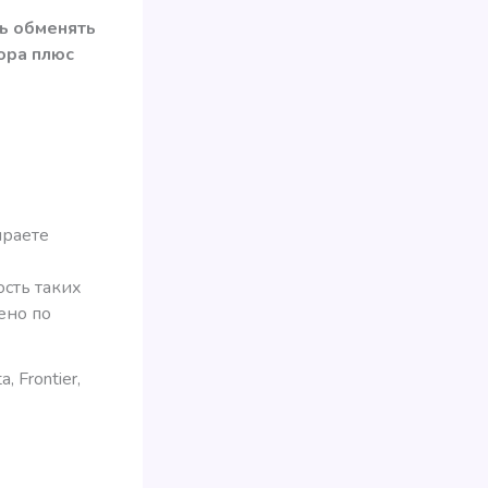
ь обменять
ора плюс
ираете
ость таких
ено по
, Frontier,