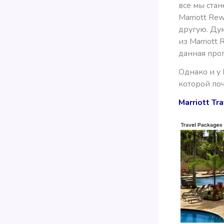
все мы стан
Marriott R
другую. Ду
из Marriott
данная про
Однако и у 
которой поч
Marriott Tr