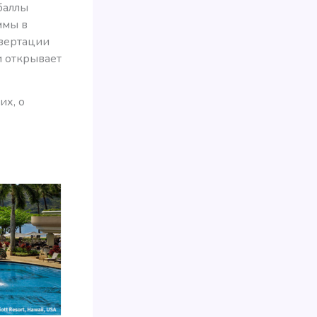
баллы
ммы в
нвертации
и открывает
их, о