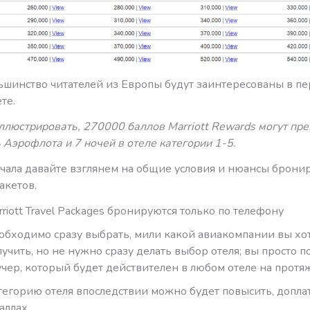
ьшинство читателей из Европы будут заинтересованы в пе
те.
люстрировать, 270000 баллов Marriott Rewards могут пре
Аэрофлота и 7 ночей в отеле категории 1-5.
начала давайте взглянем на общие условия и нюансы брони
акетов.
rriott Travel Packages бронируются только по телефону
обходимо сразу выбрать, мили какой авиакомпании вы хо
лучить, но не нужно сразу делать выбор отеля; вы просто п
учер, который будет действителен в любом отеле на протя
тегорию отеля впоследствии можно будет повысить, допла
баллах