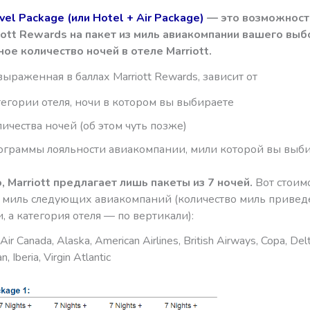
avel Package (или Hotel + Air Package)
— это возможност
iott Rewards на пакет из миль авиакомпании вашего выб
ое количество ночей в отеле Marriott.
выраженная в баллах Marriott Rewards, зависит от
тегории отеля, ночи в котором вы выбираете
личества ночей (об этом чуть позже)
ограммы лояльности авиакомпании, мили которой вы выб
, Marriott предлагает лишь пакеты из 7 ночей.
Вот стоим
я миль следующих авиакомпаний (количество миль привед
, а категория отеля — по вертикали):
ir Canada, Alaska, American Airlines, British Airways, Copa, Delta
, Iberia, Virgin Atlantic