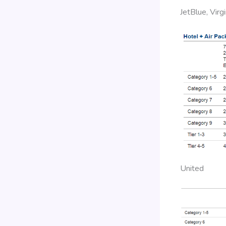
JetBlue, Virg
United