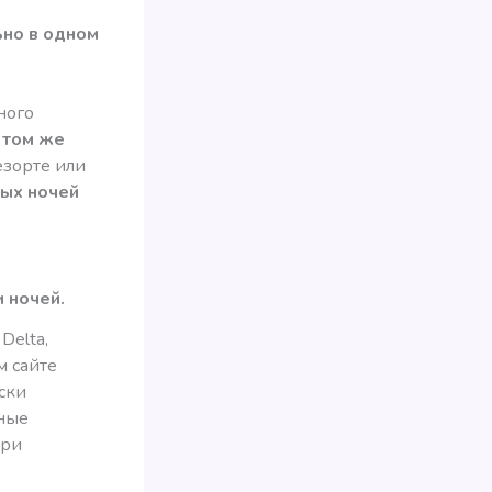
ьно в одном
ного
 том же
езорте или
ных ночей
 ночей.
 Delta,
ом сайте
ски
чные
при