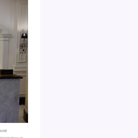
ние
 ресепшна,