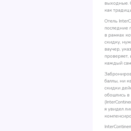
выходные. 
как традици
Отель Inter
последние г
в рамках ко
скидку, ну
ваучер, ука
проверяет, 
каждый сам 
Заброниров
баллы, ни к
скидки дей
обошлись в 
(InterConti
я увидел л
компенсиро
InterContin