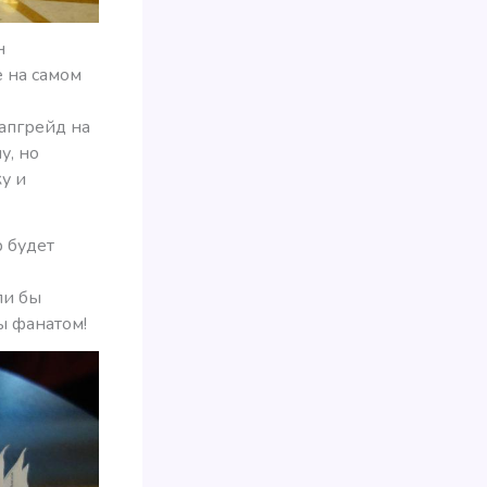
н
е на самом
 апгрейд на
у, но
у и
р будет
ли бы
бы фанатом!