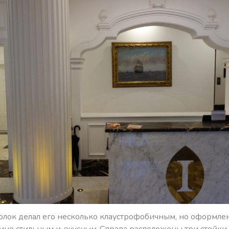
олок делал его несколько клаустрофобичным, но оформле
 мне стильным и
вкусным
. Справа расположены три стойки