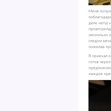
Меня попри
поблагодарил
деле нету) 
проапгрейди
несколько к
следом мен
пожелав пр
Я приехал о
готов через
предложили
каждое преб