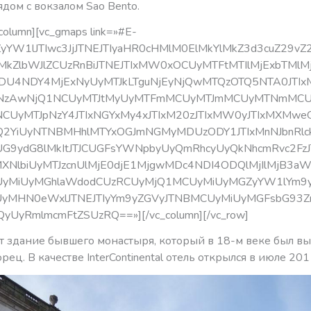
рядом с вокзалом Saо Bento.
column][vc_gmaps link=»#E-
YW1lJTIwc3JjJTNEJTIyaHR0cHMlM0ElMkYlMkZ3d3cuZ29vZ
MkZlbWJlZCUzRnBiJTNEJTIxMW0xOCUyMTFtMTIlMjExbTMl
U4NDY4MjExNyUyMTJkLTguNjEyNjQwMTQzOTQ5NTA0JTI
NzAwNjQ1NCUyMTJtMyUyMTFmMCUyMTJmMCUyMTNmMCU
CUyMTJpNzY4JTIxNGYxMy4xJTIxM20zJTIxMW0yJTIxMXMwe
2YiUyNTNBMHhlMTYxOGJmNGMyMDUzODY1JTIxMnNJbnRlc
CUG9ydG8lMkItJTJCUGFsYWNpbyUyQmRhcyUyQkNhcmRvc2Fz
xMXNlbiUyMTJzcnUlMjE0djE1MjgwMDc4NDI4ODQlMjIlMjB3a
yMiUyMGhlaWdodCUzRCUyMjQ1MCUyMiUyMGZyYW1lYm9y
UyMHN0eWxlJTNEJTIyYm9yZGVyJTNBMCUyMiUyMGFsbG93Z
QyUyRmlmcmFtZSUzRQ==»][/vc_column][/vc_row]
т здание бывшего монастыря, который в 18-м веке был в
рец. В качестве InterContinental отель открылся в июле 201