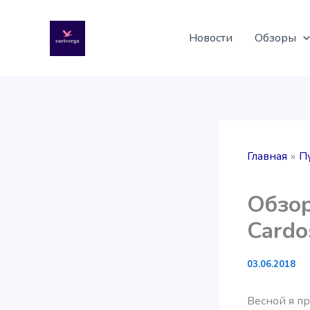
Перейти
к
Новости
Обзоры
содержимому
Главная
П
Обзор
Cardo
03.06.2018
Весной я п