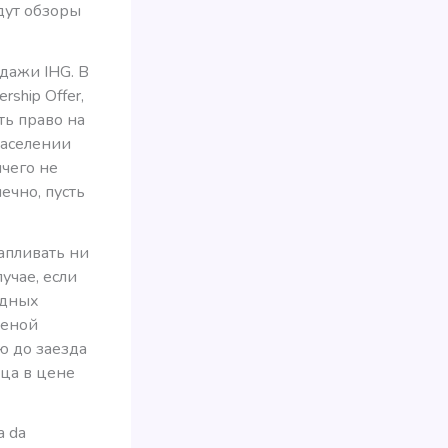
дут обзоры
одажи IHG. В
ship Offer,
ть право на
заселении
ичего не
ечно, пусть
апливать ни
учае, если
одных
ценой
лю до заезда
ица в цене
a da