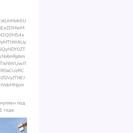
2xlLmNvbSU
MjExZDMwM
xM2Q0MS4x
yMTNtMiUy
GQyNDY0ZT
kNvbnRpbm
JTIxNWUwJT
WR0aCUzRC
ZGVyJTNEJ
nVsbHNjcm
ыкуплен под
1 года.