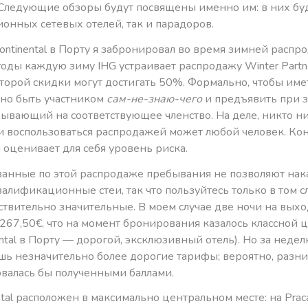
Следующие обзоры будут посвящены именно им: в них бу
онных сетевых отелей, так и парадоров.
Continental в Порту я забронировал во время зимней распр
оды каждую зиму IHG устраивает распродажу Winter Partner
торой скидки могут достигать 50%. Формально, чтобы име
жно быть участником
сам-не-знаю-чего
и предъявить при 
зывающий на соответствующее членство. На деле, никто н
и воспользоваться распродажей может любой человек. Кон
оценивает для себя уровень риска.
анные по этой распродаже пребывания не позволяют нак
валификационные стеи, так что пользуйтесь только в том сл
ствительно значительные. В моем случае две ночи на вых
267,50€, что на момент бронирования казалось классной 
nental в Порту — дорогой, эксклюзивный отель). Но за неде
ишь незначительно более дорогие тарифы; вероятно, разн
валась бы полученными баллами.
ental расположен в максимально центральном месте: на Prac