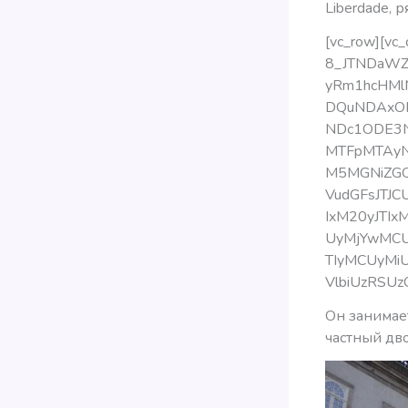
Liberdade, 
[vc_row][vc_
8_JTNDaWZy
yRm1hcHMl
DQuNDAxOD
NDc1ODE3
MTFpMTAyN
M5MGNiZGQ
VudGFsJTJ
IxM20yJTI
UyMjYwMCU
TIyMCUyMi
VlbiUzRSUz
Он занимае
частный дво