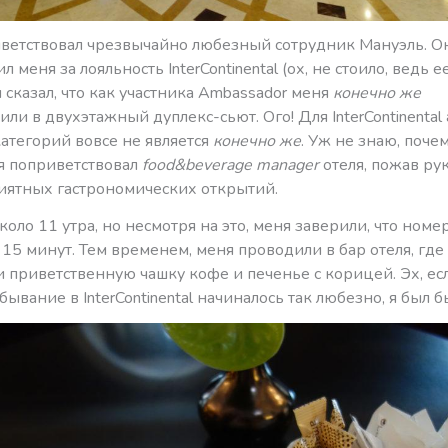
ветствовал чрезвычайно любезный сотрудник Мануэль. О
 меня за лояльность InterContinental (ох, не стоило, ведь е
и сказал, что как участника Ambassador меня
конечно же
ли в двухэтажный дуплекс-сьют. Ого! Для InterContinental
атегорий вовсе не является
конечно же
. Уж не знаю, почем
я поприветствовал
food&beverage manager
отеля, пожав рук
иятных гастрономических открытий.
коло 11 утра, но несмотря на это, меня заверили, что номе
 15 минут. Тем временем, меня проводили в бар отеля, где
 приветственную чашку кофе и печенье с корицей. Эх, ес
ывание в InterContinental начиналось так любезно, я был 