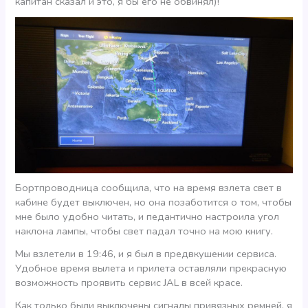
капитан сказал и это, я бы его не обвинял)!
Бортпроводница сообщила, что на время взлета свет в
кабине будет выключен, но она позаботится о том, чтобы
мне было удобно читать, и педантично настроила угол
наклона лампы, чтобы свет падал точно на мою книгу.
Мы взлетели в 19:46, и я был в предвкушении сервиса.
Удобное время вылета и прилета оставляли прекрасную
возможность проявить сервис JAL в всей красе.
Как только были выключены сигналы привязных ремней, я