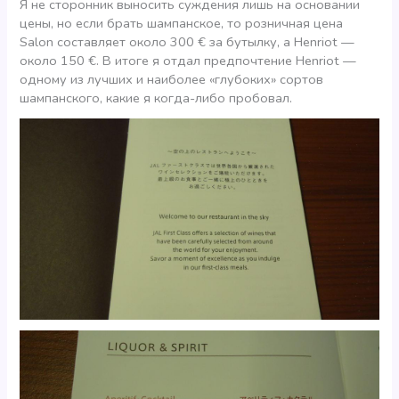
Я не сторонник выносить суждения лишь на основании
цены, но если брать шампанское, то розничная цена
Salon составляет около 300 € за бутылку, а Henriot —
около 150 €. В итоге я отдал предпочтение Henriot —
одному из лучших и наиболее «глубоких» сортов
шампанского, какие я когда-либо пробовал.