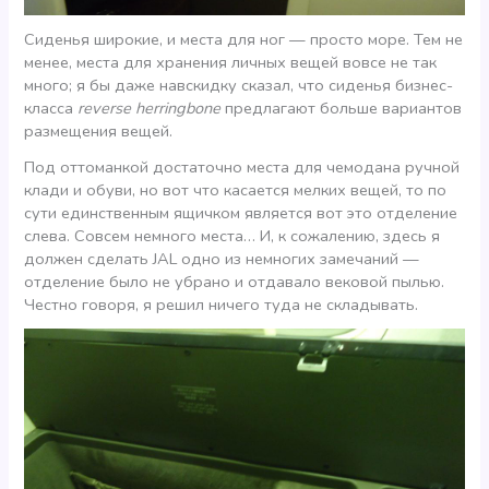
Сиденья широкие, и места для ног — просто море. Тем не
менее, места для хранения личных вещей вовсе не так
много; я бы даже навскидку сказал, что сиденья бизнес-
класса
reverse herringbone
предлагают больше вариантов
размещения вещей.
Под оттоманкой достаточно места для чемодана ручной
клади и обуви, но вот что касается мелких вещей, то по
сути единственным ящичком является вот это отделение
слева. Совсем немного места… И, к сожалению, здесь я
должен сделать JAL одно из немногих замечаний —
отделение было не убрано и отдавало вековой пылью.
Честно говоря, я решил ничего туда не складывать.