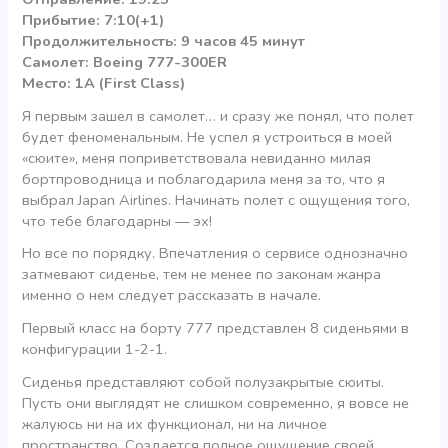
Прибытие: 7:10(+1)
Продолжительность: 9 часов 45 минут
Самолет: Boeing 777-300ER
Место: 1A (First Class)
Я первым зашел в самолет… и сразу же понял, что полет
будет феноменальным. Не успел я устроиться в моей
«сюите», меня поприветствовала невиданно милая
бортпроводница и поблагодарила меня за то, что я
выбрал Japan Airlines. Начинать полет с ощущения того,
что тебе благодарны — эх!
Но все по порядку. Впечатления о сервисе однозначно
затмевают сиденье, тем не менее по законам жанра
именно о нем следует рассказать в начале.
Первый класс на борту 777 представлен 8 сиденьями в
конфигурации 1-2-1.
Сиденья представляют собой полузакрытые сюиты.
Пусть они выглядят не слишком современно, я вовсе не
жалуюсь ни на их функционал, ни на личное
пространство. Создается полное ощущение своей