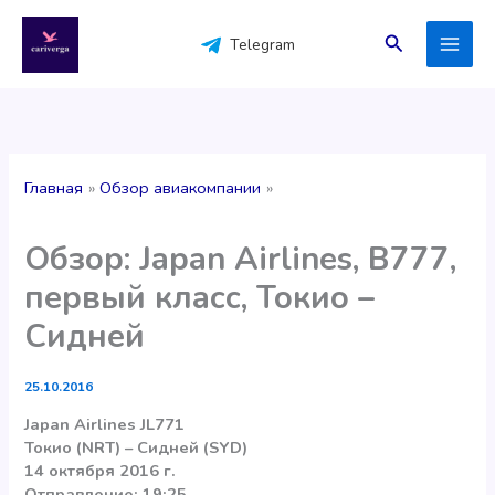
Перейти
к
Поиск
Telegram
содержимому
Главная
Обзор авиакомпании
Обзор: Japan Airlines, B777,
первый класс, Токио –
Сидней
25.10.2016
Japan Airlines JL771
Токио (NRT) – Сидней (SYD)
14 октября 2016 г.
Отправление: 19:25