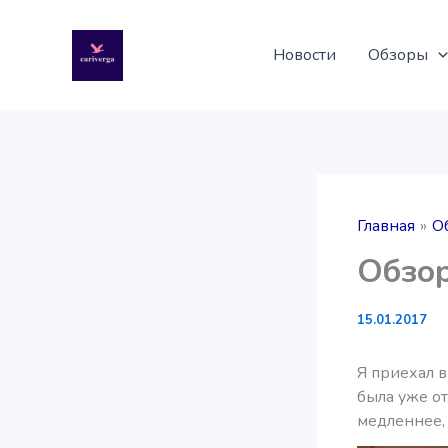
Перейти
к
Новости
Обзоры
содержимому
Главная
О
Обзор
15.01.2017
Я приехал в
была уже о
медленнее, 