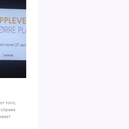
т того,
 справа
ивает