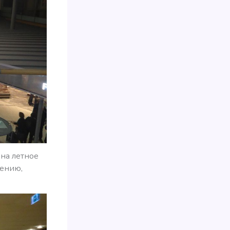
на летное
щению,