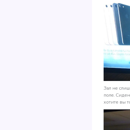
Зал не сли
поле. Сиде
хотите вы т