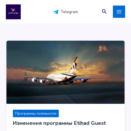
Перейти
к
Поиск
Telegram
содержимому
Программы лояльности
Изменения программы Etihad Guest