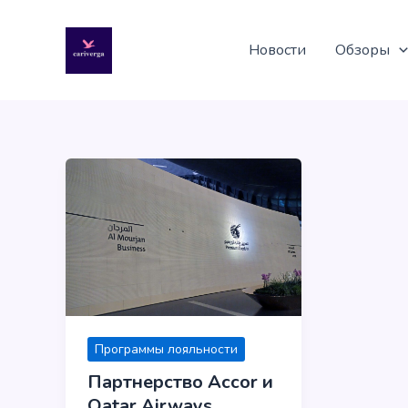
Перейти
к
Новости
Обзоры
содержимому
Программы лояльности
Партнерство Accor и
Qatar Airways