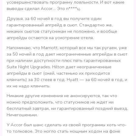
усовершенствовать программу лояльности. И вот какие
выводы сделал Accor… Это п****ц.
Друзья, за 60 ночей в год вы получите один
гарантированный апгрейд в сьют. Стандартно же,
никаких сьютов статусникам не положено, и вообще
апгрейды остаются на усмотрение отеля.
Напоминаю, что Marriott, который все мы так ругаем, уже
за 50 ночей в год дает неограниченные апгрейды в сьют
при наличии доступности плюс пять гарантированных
Suite Night Upgrades. Hilton дает неограниченные
апгрейды в сьют (окей, частенько их приходится
клянчить) за 30 стеев в год. Hyatt — за 60 ночей в год, и
их не надо клянчить.
Никакие другие изменения не анонсируются, так что
можно предположить, что статусников не ждет ни
бесплатный завтрак, ни гарантированный поздний выезд.
Ничегошеньки.
У Accor был шанс сделать из своей программы хоть что-
то толковое. Это могло стать мощным ходом на фоне