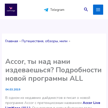
Перейти
к
Поиск
Telegram
содержимому
Главная
Путешествия, обзоры, мили
Accor, ты над нами
издеваешься? Подробности
новой программы ALL
04.03.2019
В одном из недавних дайджестов я писал о новой
программе Accor с претенциозным названием
Accor Live
Limitless (ALL)
. Она вступит в силу в будущем году.