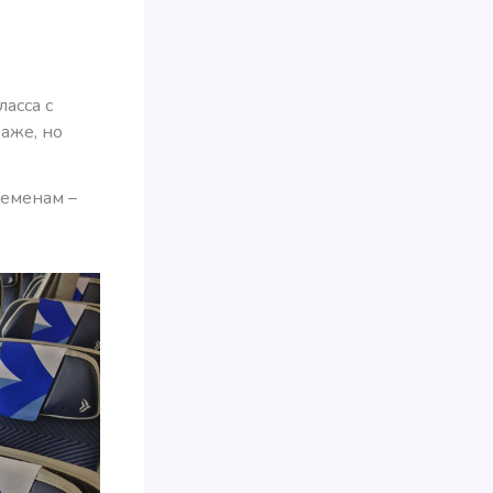
ласса с
аже, но
ременам –