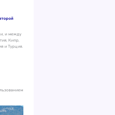
второй
и, и между
тия, Кипр,
ия и Турция.
ользованием