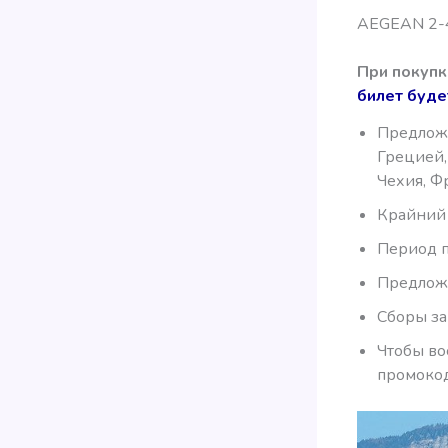
AEGEAN 2-
При покупк
билет буде
Предложе
Грецией,
Чехия, Ф
Крайний 
Период по
Предложе
Сборы за
Чтобы во
промоко