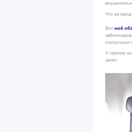
внушительн
Что за про
Вот
мой об
заблокиров
статусники 
У греков н
зачёт.