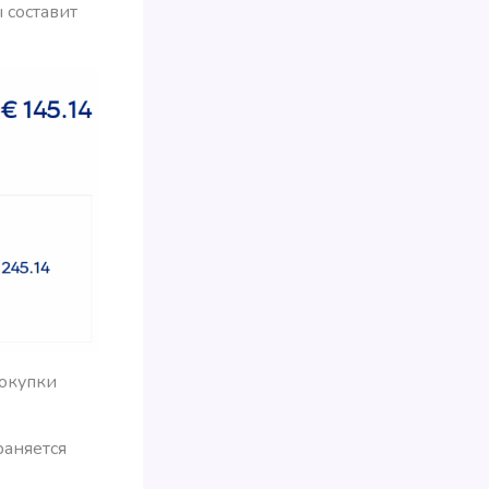
 составит
покупки
раняется