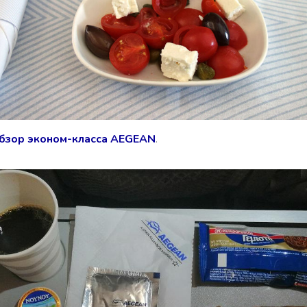
бзор эконом-класса AEGEAN
.