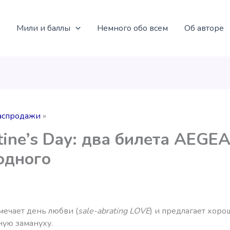
Мили и баллы
Немного обо всем
Об авторе
аспродажи
tine’s Day: два билета AEGE
одного
ечает день любви (
sale-abrating LOVE
) и предлагает хор
ную замануху.