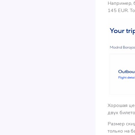
Например, б
145 EUR. То
Хорошая це
двух билет
Размер ски
только на б