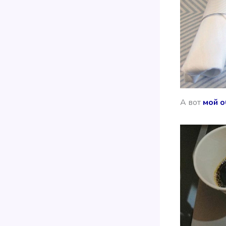
А вот
мой о