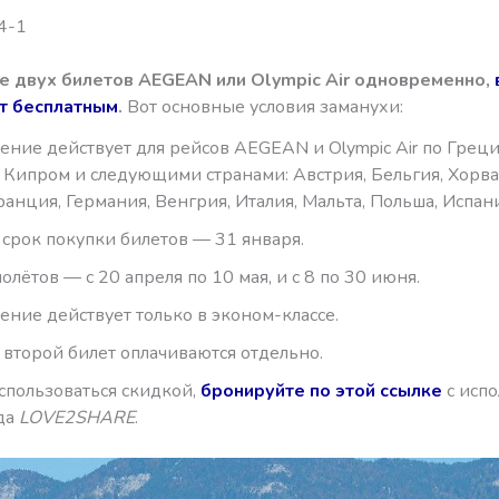
4-1
е двух билетов AEGEAN или Olympic Air одновременно,
т бесплатным
.
Вот основные условия заманухи:
ние действует для рейсов AEGEAN и Olympic Air по Греци
 Кипром и следующими странами: Австрия, Бельгия, Хорва
ранция, Германия, Венгрия, Италия, Мальта, Польша, Испан
срок покупки билетов — 31 января.
лётов — с 20 апреля по 10 мая, и с 8 по 30 июня.
ние действует только в эконом-классе.
 второй билет оплачиваются отдельно.
спользоваться скидкой,
бронируйте по этой ссылке
с исп
да
LOVE2SHARE
.