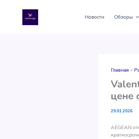
Перейти
к
Новости
Обзоры
содержимому
Главная
Р
Valen
цене 
29.01.2026
AEGEAN отм
краткосроч