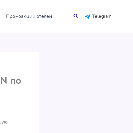
Поиск
Промоакции отелей
Telegram
AN по
ошую