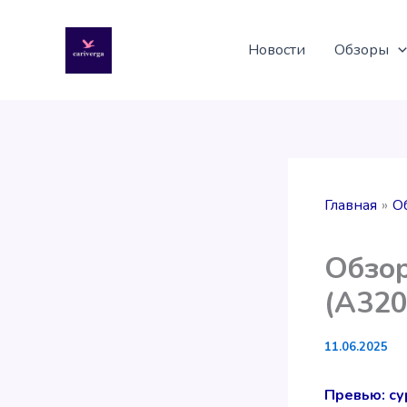
Перейти
к
Новости
Обзоры
содержимому
Главная
О
Обзор
(А320
11.06.2025
Превью: су