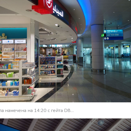
а намечена на 14:20 с гейта D8…