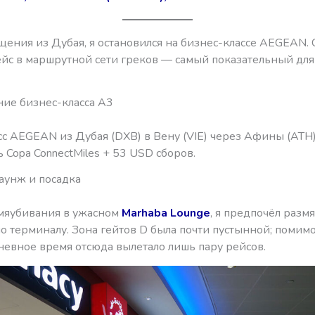
щения из Дубая, я остановился на бизнес-классе AEGEAN.
йс в маршрутной сети греков — самый показательный для
ие бизнес-класса A3
сс AEGEAN из Дубая (DXB) в Вену (VIE) через Афины (ATH)
 Copa ConnectMiles + 53 USD сборов.
аунж и посадка
мяубивания в ужасном
Marhaba Lounge
, я предпочёл разм
о терминалу. Зона гейтов D была почти пустынной; помимо
невное время отсюда вылетало лишь пару рейсов.