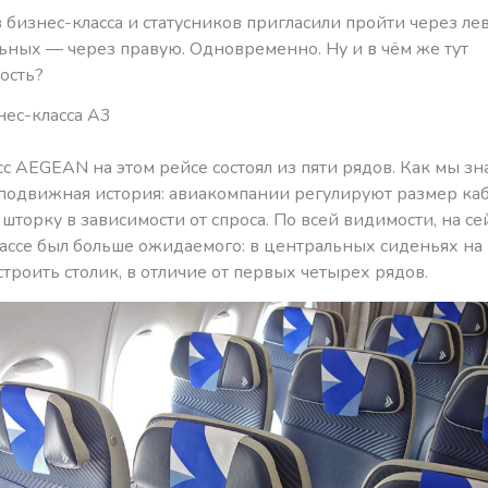
бизнес-класса и статусников пригласили пройти через лев
льных — через правую. Одновременно. Ну и в чём же тут
ость?
нес-класса A3
с AEGEAN на этом рейсе состоял из пяти рядов. Как мы зн
подвижная история: авиакомпании регулируют размер ка
шторку в зависимости от спроса. По всей видимости, на се
лассе был больше ожидаемого: в центральных сиденьях на
строить столик, в отличие от первых четырех рядов.