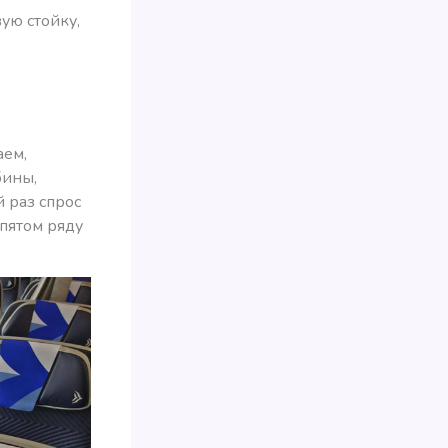
ую стойку,
аем,
бины,
й раз спрос
 пятом ряду