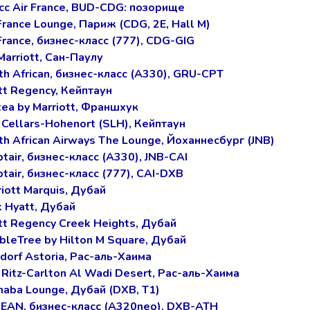
сс Air France, BUD-CDG: позорище
France Lounge, Париж (CDG, 2E, Hall M)
France, бизнес-класс (777), CDG-GIG
Marriott, Сан-Паулу
th African, бизнес-класс (А330), GRU-CPT
tt Regency, Кейптаун
tea by Marriott, Франшхук
 Cellars-Hohenort (SLH), Кейптаун
h African Airways The Lounge, Йоханнесбург (JNB)
tair, бизнес-класс (А330), JNB-CAI
tair, бизнес-класс (777), CAI-DXB
iott Marquis, Дубай
k Hyatt, Дубай
tt Regency Creek Heights, Дубай
bleTree by Hilton M Square, Дубай
dorf Astoria, Рас-аль-Хаима
Ritz-Carlton Al Wadi Desert, Рас-аль-Хаима
haba Lounge, Дубай (DXB, T1)
EAN, бизнес-класс (А320neo), DXB-ATH