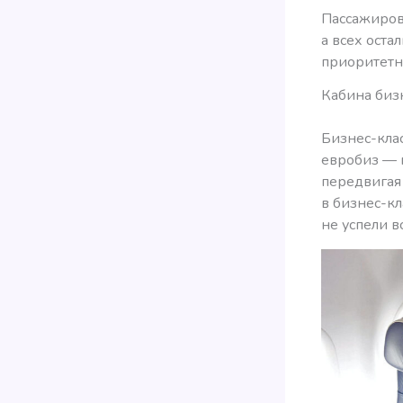
Пассажиров 
а всех оста
приоритетн
Кабина биз
Бизнес-клас
евробиз — 
передвигая 
в бизнес-к
не успели в