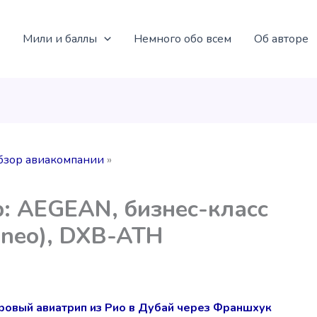
Мили и баллы
Немного обо всем
Об авторе
бзор авиакомпании
: AEGEAN, бизнес-класс
neo), DXB-ATH
ровый авиатрип из Рио в Дубай через Франшхук