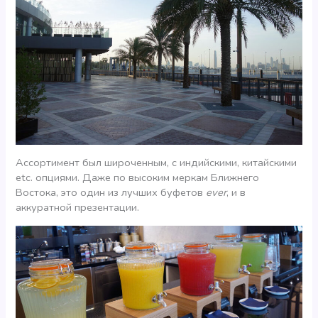
Ассортимент был широченным, с индийскими, китайскими
etc. опциями. Даже по высоким меркам Ближнего
Востока, это один из лучших буфетов
ever
, и в
аккуратной презентации.