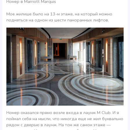
Номер в Marriott Marquis
Мое жилише было на 13-м этаже, на который можно
подняться на одном из шести панорамных лифтов.
Номер оказался прямо возле входа в лаунж M Club. И я
поймал себя на мысли, что никогда еще не жил буквально
рядом с дверью в лаунж. На том же самом этаже —