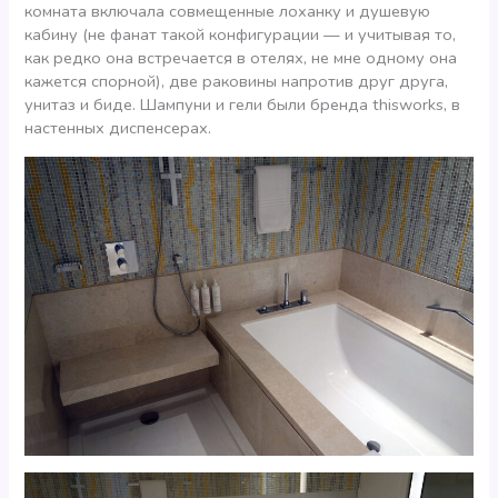
комната включала совмещенные лоханку и душевую
кабину (не фанат такой конфигурации — и учитывая то,
как редко она встречается в отелях, не мне одному она
кажется спорной), две раковины напротив друг друга,
унитаз и биде. Шампуни и гели были бренда thisworks, в
настенных диспенсерах.