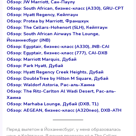
Обзор: JW Marriott, Сан-Паулу
Обзор: South African, бизнес-класс (А330), GRU-CPT
Обзор: Hyatt Regency, Кейптаун
Обзор: Protea by Marriott, Франшхук
Обзор: The Cellars-Hohenort (SLH), Кейптаун
Обзор: South African Airways The Lounge,
Йоханнесбург (JNB)
Обзор: Egyptair, бизнес-класс (А330), JNB-CAI
Обзор: Egyptair, бизнес-класс (777), CAI-DXB
Обзор: Marriott Marquis, Дубай
Обзор: Park Hyatt, Дубай
Обзор: Hyatt Regency Creek Heights, Дубай
Обзор: DoubleTree by Hilton M Square, Дубай
Обзор: Waldorf Astoria, Рас-аль-Хаима
Обзор: The Ritz-Carlton Al Wadi Desert, Рас-аль-
Хаима
Обзор: Marhaba Lounge, Дубай (DXB, T1)
Обзор: AEGEAN, бизнес-класс (А320neo), DXB-ATH
Перед вылетом в Йоханнесбург, у меня образовалась
ночь в Кейптауне. Я решил провести её в The Cellars-