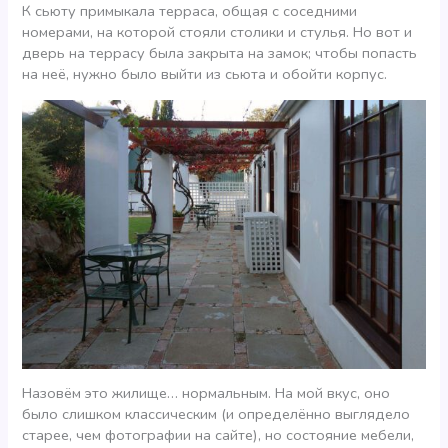
К сьюту примыкала терраса, общая с соседними
номерами, на которой стояли столики и стулья. Но вот и
дверь на террасу была закрыта на замок; чтобы попасть
на неё, нужно было выйти из сьюта и обойти корпус.
Назовём это жилище… нормальным. На мой вкус, оно
было слишком классическим (и определённо выглядело
старее, чем фотографии на сайте), но состояние мебели,