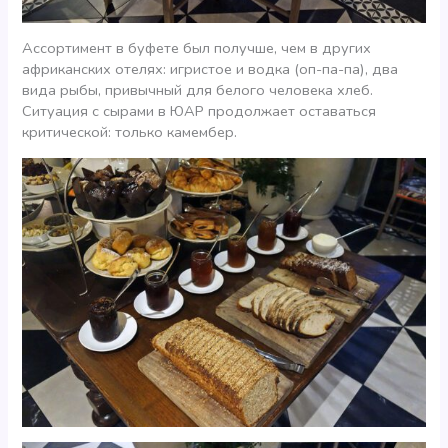
Ассортимент в буфете был получше, чем в других
африканских отелях: игристое и водка (оп-па-па), два
вида рыбы, привычный для белого человека хлеб.
Ситуация с сырами в ЮАР продолжает оставаться
критической: только камембер.