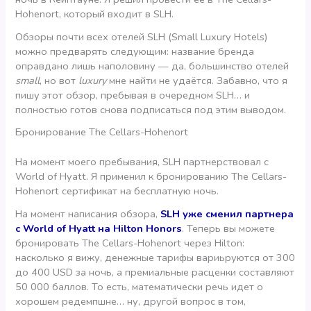
Hohenort, который входит в SLH.
Обзоры почти всех отелей SLH (Small Luxury Hotels)
можно предварять следующим: название бренда
оправдано лишь наполовину — да, большинство отелей
small
, но вот
luxury
мне найти не удаётся. Забавно, что я
пишу этот обзор, пребывая в очередном SLH… и
полностью готов снова подписаться под этим выводом.
Бронирование The Cellars-Hohenort
На момент моего пребывания, SLH партнерствовал с
World of Hyatt. Я применил к бронированию The Cellars-
Hohenort сертификат на бесплатную ночь.
На момент написания обзора,
SLH уже сменил партнера
с World of Hyatt на Hilton Honors
. Теперь вы можете
бронировать The Cellars-Hohenort через Hilton:
насколько я вижу, денежные тарифы вариьруются от 300
до 400 USD за ночь, а премиальные расценки составляют
50 000 баллов. То есть, математически речь идет о
хорошем редемпшне… ну, другой вопрос в том,