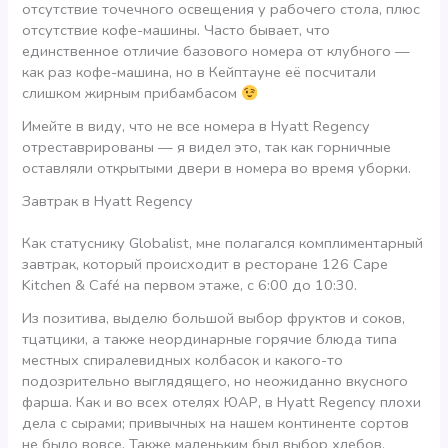
отсутствие точечного освещения у рабочего стола, плюс
отсутствие кофе-машины. Часто бывает, что
единственное отличие базового номера от клубного —
как раз кофе-машина, но в Кейптауне её посчитали
слишком жирным прибамбасом
Имейте в виду, что не все номера в Hyatt Regency
отреставрированы — я видел это, так как горничные
оставляли открытыми двери в номера во время уборки.
Завтрак в Hyatt Regency
Как статуснику Globalist, мне полагался комплиментарный
завтрак, который происходит в ресторане 126 Cape
Kitchen & Café на первом этаже, с 6:00 до 10:30.
Из позитива, выделю большой выбор фруктов и соков,
тцатцики, а также неординарные горячие блюда типа
местных спиралевидных колбасок и какого-то
подозрительно выглядящего, но неожиданно вкусного
фарша. Как и во всех отелях ЮАР, в Hyatt Regency плохи
дела с сырами; привычных на нашем континенте сортов
не было вовсе. Также маленьким был выбор хлебов.