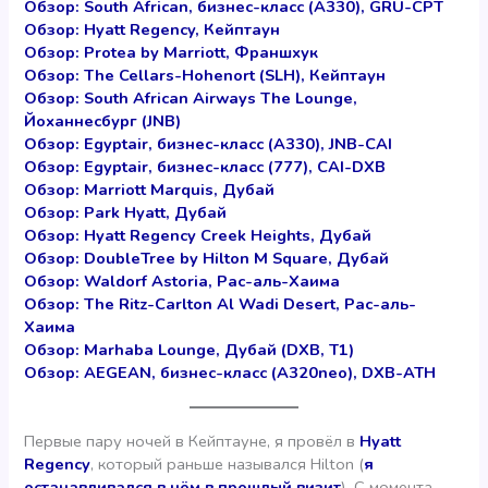
Обзор: South African, бизнес-класс (А330), GRU-CPT
Обзор: Hyatt Regency, Кейптаун
Обзор: Protea by Marriott, Франшхук
Обзор: The Cellars-Hohenort (SLH), Кейптаун
Обзор: South African Airways The Lounge,
Йоханнесбург (JNB)
Обзор: Egyptair, бизнес-класс (А330), JNB-CAI
Обзор: Egyptair, бизнес-класс (777), CAI-DXB
Обзор: Marriott Marquis, Дубай
Обзор: Park Hyatt, Дубай
Обзор: Hyatt Regency Creek Heights, Дубай
Обзор: DoubleTree by Hilton M Square, Дубай
Обзор: Waldorf Astoria, Рас-аль-Хаима
Обзор: The Ritz-Carlton Al Wadi Desert, Рас-аль-
Хаима
Обзор: Marhaba Lounge, Дубай (DXB, T1)
Обзор: AEGEAN, бизнес-класс (А320neo), DXB-ATH
Первые пару ночей в Кейптауне, я провёл в
Hyatt
Regency
, который раньше назывался Hilton (
я
останавливался в нём в прошлый визит
). С момента