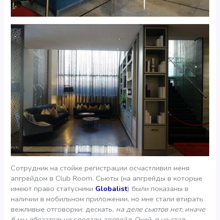
Сотрудник на стойке регистрации осчастливил меня
апгрейдом в Club Room. Сьюты (на апгрейды в которые
имеют право статусники
Globalist
) были показаны в
наличии в мобильном приложении, но мне стали втирать
вежливые отговорки: дескать,
на деле сьютов нет, иначе
б мы обязательно сделали апгрейд
. Окей, я не стал