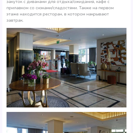
закуток с диванами для отдыха/ожидания, кафе с
прилавком со снэками/сладостями. Также на первом
этаже находится ресторан, в котором накрывают
завтрак.