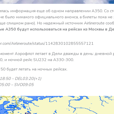
илась информация еще об одном направлении А350. Со с
не было никакого официального анонса, а билеты пока не
еще слишком рано). Но надежный источник Airlineroute сооб
ые А350 будут использоваться на рейсах из Москвы в Д
tter.com/Airlineroute/status/1142830102855557121
момент Аэрофлот летает в Дели дважды в день: дневной
0, и ночной рейс SU232 на А330-300.
50 будет летать на ночных рейсах.
8:50 – DEL03:20(+1)
5:00 – SVO09:05