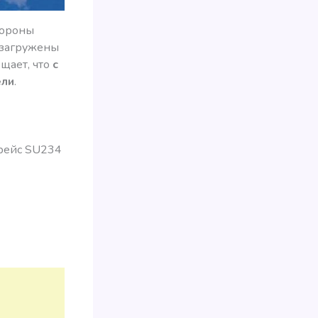
тороны
 загружены
щает, что
с
ели
.
 рейс SU234