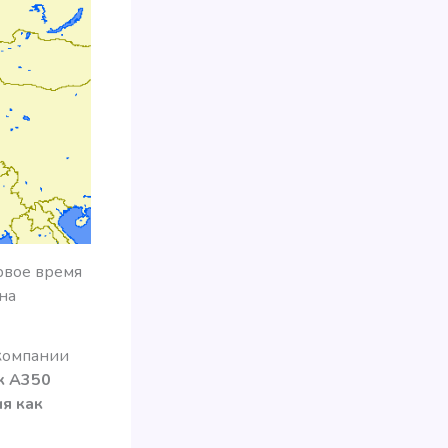
рвое время
на
иакомпании
к А350
ия как