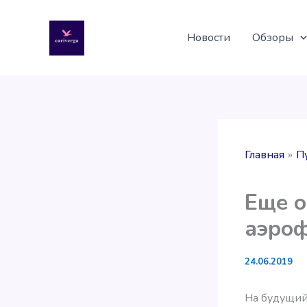
Перейти
к
Новости
Обзоры
содержимому
Главная
П
Еще о
аэроф
24.06.2019
На будущий