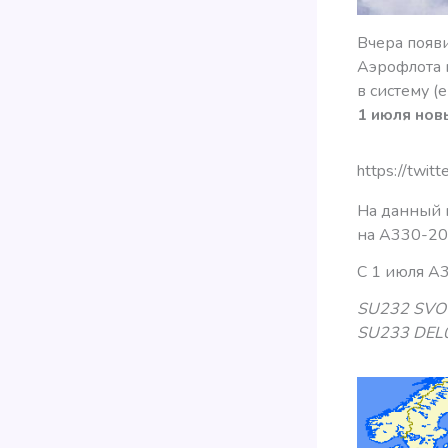
Вчера появ
Аэрофлота 
в систему (
1 июля нов
https://twi
На данный 
на А330-20
С 1 июля А3
SU232 SVO1
SU233 DEL0