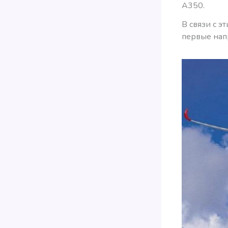
А350.
В связи с э
первые нап