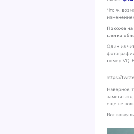
Что ж, воз
изменением
Похоже на 
слегка обн
Один из чит
фотографии
номер VQ-B
https://twi
Наверное, 
заметят это
еще не пол
Вот какая л