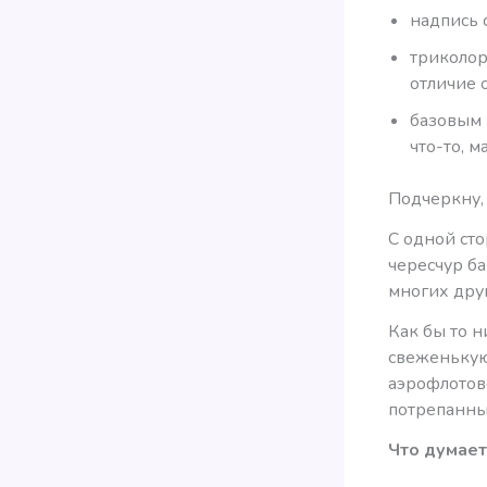
надпись 
триколор
отличие 
базовым 
что-то, 
Подчеркну, 
С одной ст
чересчур ба
многих дру
Как бы то н
свеженькую
аэрофлотовс
потрепанны
Что думает