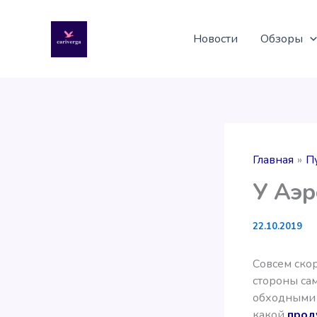
Перейти
к
Новости
Обзоры
содержимому
Главная
П
У Аэр
22.10.2019
Совсем ско
стороны са
обходными 
какой
прод