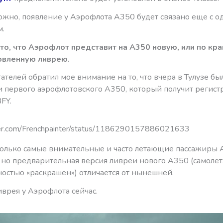
можно, появление у Аэрофлота А350 будет связано еще с 
.
то, что Аэрофлот представит на А350 новую, или по кр
овленную ливрею.
ателей обратил мое внимание на то, что вчера в Тулузе б
 первого аэрофлотовского А350, который получит регис
FY.
tter.com/Frenchpainter/status/1186290157886021633
только самые внимательные и часто летающие пассажиры 
, но предварительная версия ливреи нового А350 (самолет
ностью «раскрашен») отличается от нынешней.
иврея у Аэрофлота сейчас.