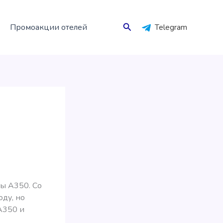
Поиск
Промоакции отелей
Telegram
ты А350. Со
оду, но
350 и