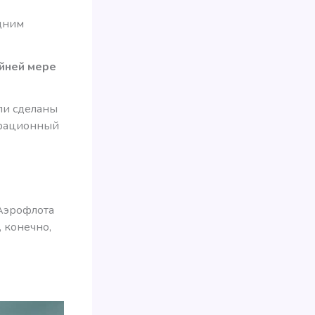
одним
айней мере
ыли сделаны
трационный
Аэрофлота
, конечно,