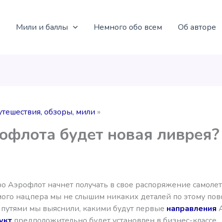
Мили и баллы
Немного обо всем
Об авторе
утешествия, обзоры, мили
офлота будет новая ливрея?
ро Аэрофлот начнет получать в свое распоряжение самоле
мого нацпера мы не слышим никаких деталей по этому пов
путями мы выяснили, какими будут первые
направления
А
укт
предположительно будет установлен в бизнес-классе.