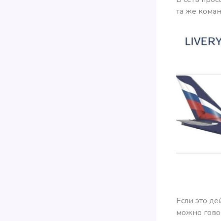
та же команд
Если это де
можно гово