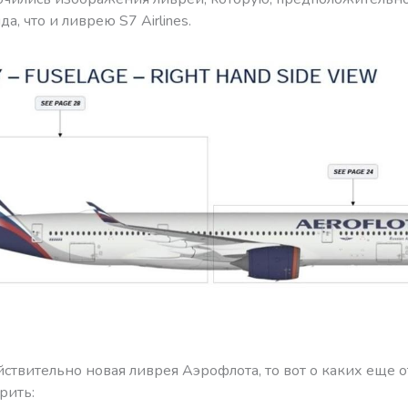
а, что и ливрею S7 Airlines.
йствительно новая ливрея Аэрофлота, то вот о каких еще 
рить: