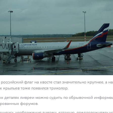
 российский флаг на хвосте стал значительно крупнее, а на
х крыльев тоже появился триколор.
ых деталях ливреи можно судить по обрывочной информа
рованных форумов.
сочились изображения ливреи, которую, предположительно