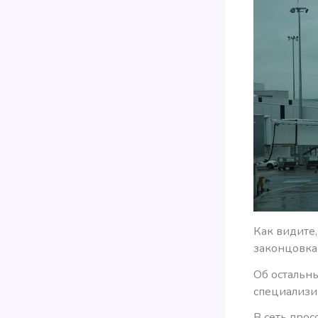
Как видите,
законцовка
Об остальн
специализи
В сеть про