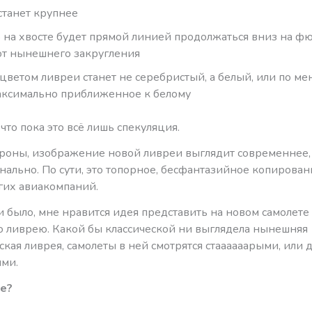
станет крупнее
 на хвосте будет прямой линией продолжаться вниз на фю
от нынешнего закругления
цветом ливреи станет не серебристый, а белый, или по м
максимально приближенное к белому
что пока это всё лишь спекуляция.
ороны, изображение новой ливреи выглядит современнее,
нально. По сути, это топорное, бесфантазийное копирова
гих авиакомпаний.
и было, мне нравится идея представить на новом самолете
 ливрею. Какой бы классической ни выглядела нынешняя
кая ливрея, самолеты в ней смотрятся стаааааарыми, или 
ми.
е?