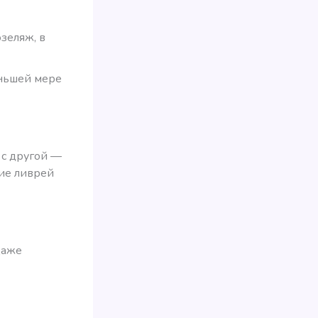
зеляж, в
еньшей мере
 с другой —
ние ливрей
даже