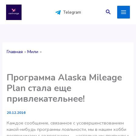
Перейти
к
Поиск
Telegram
содержимому
Главная
Мили
Программа Alaska Mileage
Plan стала еще
привлекательнее!
20.12.2016
Каждое сообщение, связанное с усовершенствованием
какой-нибудь программы лояльности, мы в нашем хобби
воспринимаем с содроганием — настолько мы привыкли к