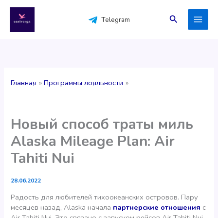
Перейти
к
Поиск
Telegram
содержимому
Главная
Программы лояльности
Новый способ траты миль
Alaska Mileage Plan: Air
Tahiti Nui
28.06.2022
Радость для любителей тихоокеанских островов. Пару
месяцев назад, Alaska начала
партнерские отношения
с
Air Tahiti Nui. Это связано с запуском рейсов Air Tahiti Nui