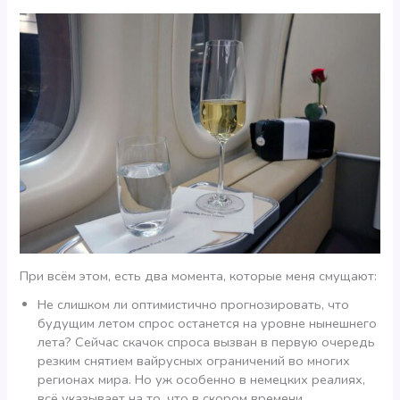
При всём этом, есть два момента, которые меня смущают:
Не слишком ли оптимистично прогнозировать, что
будущим летом спрос останется на уровне нынешнего
лета? Сейчас скачок спроса вызван в первую очередь
резким снятием вайрусных ограничений во многих
регионах мира. Но уж особенно в немецких реалиях,
всё указывает на то, что в скором времени