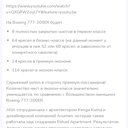
https://www.youtube.com/watch?
v=QXGRW2oyl7Y&feature=youtu.be
На Boeing 777-300ER будет
8 полностью закрытых сьютов в первом классе
64 кресел в бизнес-классе (на данный момент у
японцев в нем 52 или 68 кресел, в зависимости от
конкретного самолета)
24 кресла в премиум-экономе
116 кресел в эконом-классе
Серьезный уклон в сторону премиум-пассажиров!
Количество мест в эконом-классе значительно
уменьшается, по сравнению с большинством нынешних
Boeing 777-300ER.
ANA сотрудничала с архитектором Kenga Kuma и
дизайнерской компанией Acumen, которая также
работала над созданием Etihad Apartment. Результатом
должен стать синтез японского наследия и западных