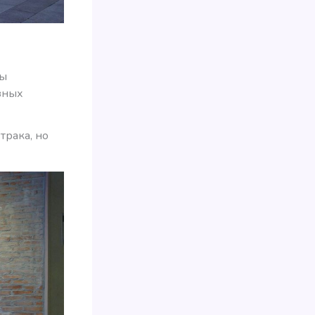
ры
зных
трака, но