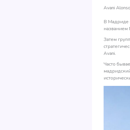
Avani Alons
В Мадриде —
названием N
Затем групп
стратегиче
Avani.
Часто бывае
мадридский
историческ