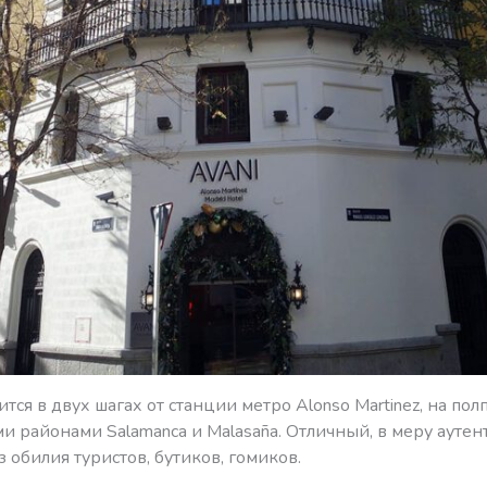
ится в двух шагах от станции метро Alonso Martinez, на по
и районами Salamanca и Malasaña. Отличный, в меру ауте
 обилия туристов, бутиков, гомиков.