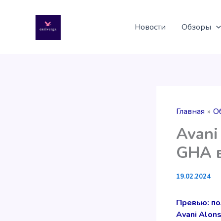
Перейти
к
Новости
Обзоры
содержимому
Главная
О
Avani
GHA 
19.02.2024
Превью: по
Avani Alon