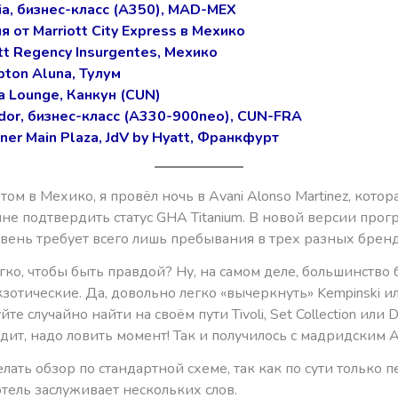
ria, бизнес-класс (A350), MAD-MEX
 от Marriott City Express в Мехико
tt Regency Insurgentes, Мехико
pton Aluna, Тулум
a Lounge, Канкун (CUN)
dor, бизнес-класс (A330-900neo), CUN-FRA
ner Main Plaza, JdV by Hyatt, Франкфурт
ом в Мехико, я провёл ночь в Avani Alonso Martinez, котор
не подтвердить статус GHA Titanium. В новой версии прог
ень требует всего лишь пребывания в трех разных бренда
ко, чтобы быть правдой? Ну, на самом деле, большинство
зотические. Да, довольно легко «вычеркнуть» Kempinski и
те случайно найти на своём пути Tivoli, Set Collection или D
дит, надо ловить момент! Так и получилось с мадридским A
елать обзор по стандартной схеме, так как по сути только 
 отель заслуживает нескольких слов.