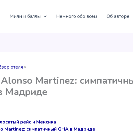
Мили и баллы
Немного обо всем
Об авторе
бзор отеля
 Alonso Martinez: симпатичн
в Мадриде
лосатый рейс и Мексика
so Martinez: симпатичный GHA в Мадриде