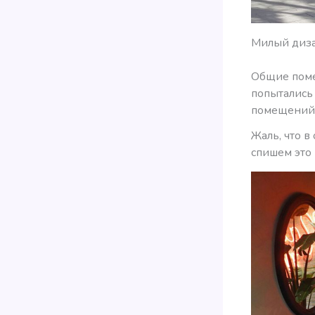
Милый диза
Общие поме
попытались
помещений 
Жаль, что в
спишем это 