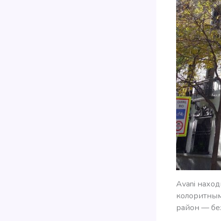
Avani наход
колоритным
район — без