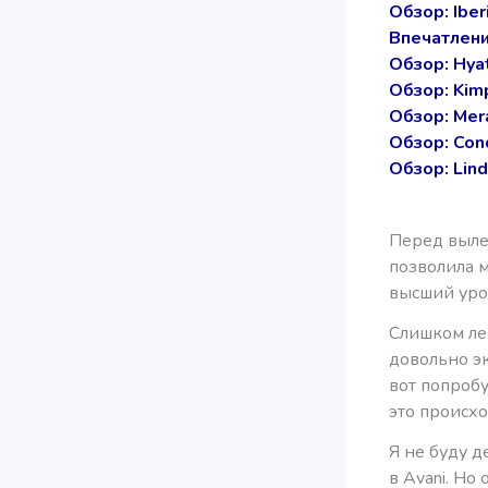
Обзор: Ibe
Впечатления
Обзор: Hya
Обзор: Kim
Обзор: Mer
Обзор: Con
Обзор: Lind
Перед вылет
позволила м
высший уров
Слишком лег
довольно эк
вот попробуй
это происхо
Я не буду д
в Avani. Но