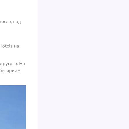
число, под
х
otels на
другого. Но
 бы ярким