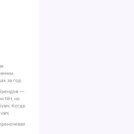
ая
раммы,
х за год.
 брендов —
ли NH, но
ivani. Когда
vani.
переночевал