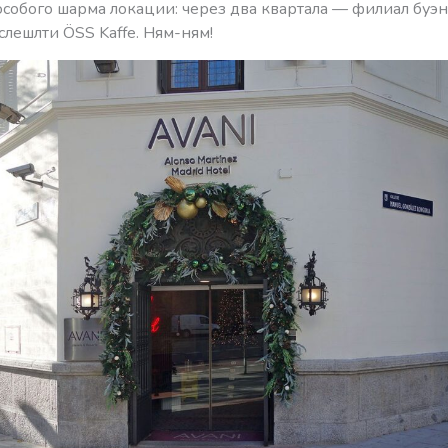
особого шарма локации: через два квартала — филиал буэн
слешлти ÖSS Kaffe. Ням-ням!