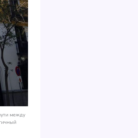
лпути между
нтичный