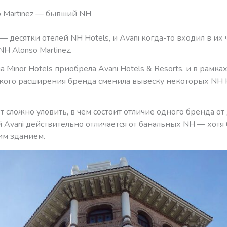
o Martinez — бывший NH
 десятки отелей NH Hotels, и Avani когда-то входил в их 
H Alonso Martinez.
а Minor Hotels
приобрела Avani Hotels & Resorts, и в рамка
ского расширения бренда сменила вывеску некоторых NH H
т сложно уловить, в чем состоит отличие одного бренда от 
 Avani действительно отличается от банальных NH — хотя
им зданием.