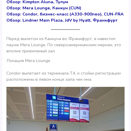
Обзор: Kimpton Aluna, Тулум
Обзор: Mera Lounge, Канкун (CUN)
Обзор: Condor, бизнес-класс (A330-900neo), CUN-FRA
Обзор: Lindner Main Plaza, JdV by Hyatt, Франкфурт
Перед вылетом из Канкуна во Франкфурт, я навестил
лаунж Mera Lounge. По североамериканским меркам, это
вполне приемлемый зал.
Локация Mera Lounge
Condor вылетает из терминала Т4, и стойки регистрации
расположены в левом конце зала чек-ина.