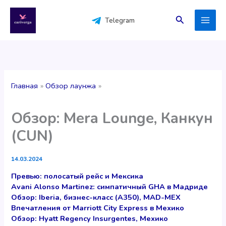
Перейти
к
Поиск
Telegram
содержимому
Главная
Обзор лаунжа
Обзор: Mera Lounge, Канкун
(CUN)
14.03.2024
Превью: полосатый рейс и Мексика
Avani Alonso Martinez: симпатичный GHA в Мадриде
Обзор: Iberia, бизнес-класс (A350), MAD-MEX
Впечатления от Marriott City Express в Мехико
Обзор: Hyatt Regency Insurgentes, Мехико