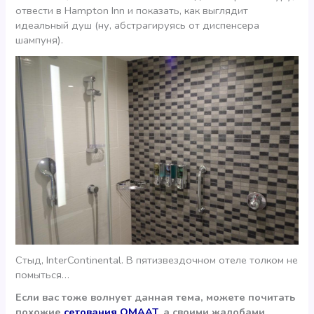
отвести в Hampton Inn и показать, как выглядит
идеальный душ (ну, абстрагируясь от диспенсера
шампуня).
Стыд, InterContinental. В пятизвездочном отеле толком не
помыться…
Если вас тоже волнует данная тема, можете почитать
похожие
сетования OMAAT
, а своими жалобами