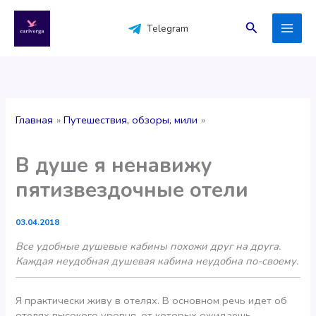
Перейти
к
Поиск
Telegram
содержимому
Главная
Путешествия, обзоры, мили
В душе я ненавижу
пятизвездочные отели
03.04.2018
Все удобные душевые кабины похожи друг на друга.
Каждая неудобная душевая кабина неудобна по-своему.
Я практически живу в отелях. В основном речь идет об
отелях высокого уровня, от которых ожидаешь