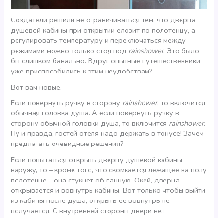
Создатели решили не ограничиваться тем, что дверца
душевой кабины при открытии елозит по полотенцу, а
регулировать температуру и переключаться между
режимами можно только стоя под
rainshower
. Это было
бы слишком банально. Вдруг опытные путешественники
уже приспособились к этим неудобствам?
Вот вам новые.
Если повернуть ручку в сторону
rainshower
, то включится
обычная головка душа. А если повернуть ручку в
сторону обычной головки душа, то включится
rainshower
.
Ну и правда, гостей отеля надо держать в тонусе! Зачем
предлагать очевидные решения?
Если попытаться открыть дверцу душевой кабины
наружу, то – кроме того, что скомкается лежащее на полу
полотенце – она стукнет об ванную. Окей, дверца
открывается и вовнутрь кабины. Вот только чтобы выйти
из кабины после душа, открыть ее вовнутрь не
получается. С внутренней стороны двери нет