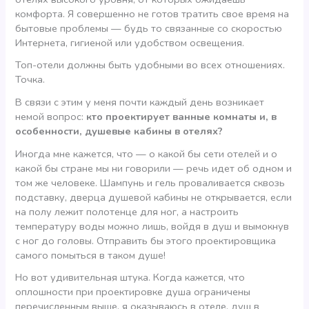
комфорта. Я совершенно не готов тратить свое время на
бытовые проблемы — будь то связанные со скоростью
Интернета, гигиеной или удобством освещения.
Топ-отели должны быть удобными во всех отношениях.
Точка.
В связи с этим у меня почти каждый день возникает
немой вопрос:
кто проектирует ванные комнаты и, в
особенности, душевые кабины в отелях?
Иногда мне кажется, что — о какой бы сети отелей и о
какой бы стране мы ни говорили — речь идет об одном и
том же человеке. Шампунь и гель проваливается сквозь
подставку, дверца душевой кабины не открывается, если
на полу лежит полотенце для ног, а настроить
температуру воды можно лишь, войдя в душ и вымокнув
с ног до головы. Отправить бы этого проектировщика
самого помыться в таком душе!
Но вот удивительная штука. Когда кажется, что
оплошности при проектировке душа ограничены
перечисленным выше, я оказываюсь в отеле, душ в