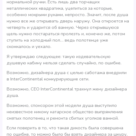
нормальной ручки. Есть лишь два торчащих
металлических квадратика, уцепиться за которые,
особенно мокрыми руками, непросто. Значит, после душа
нужно все же открывать дверь наружу. Она откроется на
четверть и ударится об ванную. Через открывшуюся
щель нужно постараться пролезть и, конечно же, потом
ступить на холодный пол… ведь полотенце уже
скомкалось и уехало.
Я утверждаю следующее: такую издевательскую
душевую кабину нельзя сделать случайно, по ошибке.
Возможно, дизайнера душа с целью саботажа внедрили
в InterContinental конкурирующие сети.
Возможно, CEO InterContinental трахнул жену дизайнера
душа.
Возможно, спонсором этой модели душа выступило
неизвестное никому катарское общество выпрямления
смятых полотенец и ремонта сбитых уголков ванной.
Если поверить в то, что такая дикость была совершена
по ошибке, то можно было бы взять дизайнера за шкуру,