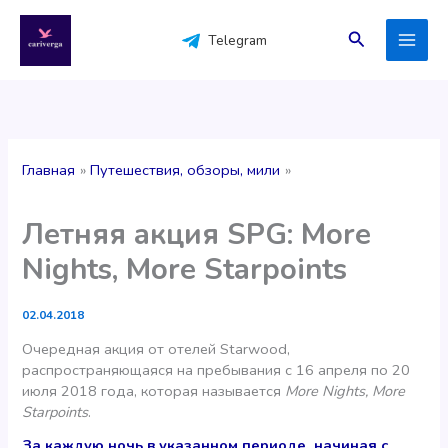
Перейти
к
Поиск
Telegram
содержимому
Главная
Путешествия, обзоры, мили
Летняя акция SPG: More
Nights, More Starpoints
02.04.2018
Очередная акция от отелей Starwood,
распространяющаяся на пребывания с 16 апреля по 20
июля 2018 года, которая называется
More Nights, More
Starpoints
.
За каждую ночь в указанном периоде, начиная с