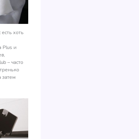
с есть хоть
a Plus и
ев,
ub – часто
стренько
а затем