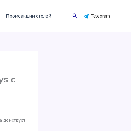
Поиск
Промоакции отелей
Telegram
ys с
а действует