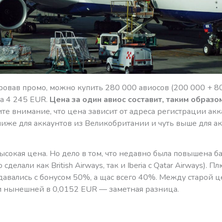
овав промо, можно купить 280 000 авиосов (200 000 + 8
за 4 245 EUR.
Цена за один авиос составит, таким образо
те внимание, что цена зависит от адреса регистрации акк
ниже для аккаунтов из Великобритании и чуть выше для а
ысокая цена. Но дело в том, что недавно была повышена б
о сделали как British Airways, так и Iberia с Qatar Airways). П
авались с бонусом 50%, а щас всего 40%. Между старой ц
и нынешней в 0,0152 EUR — заметная разница.