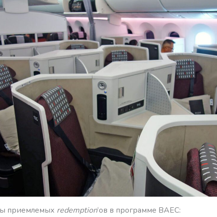
ры приемлемых
redemption
‘ов в программе BAEC: