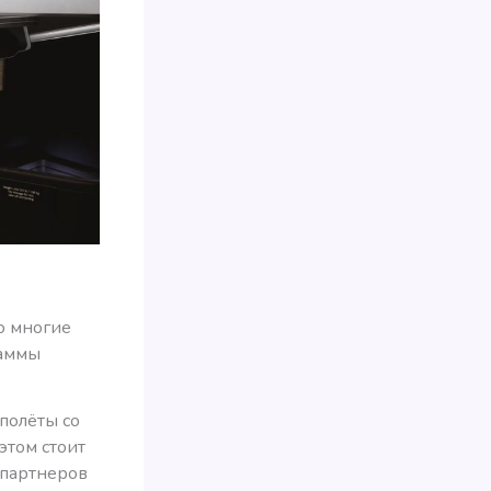
о многие
раммы
 полёты со
 этом стоит
 партнеров