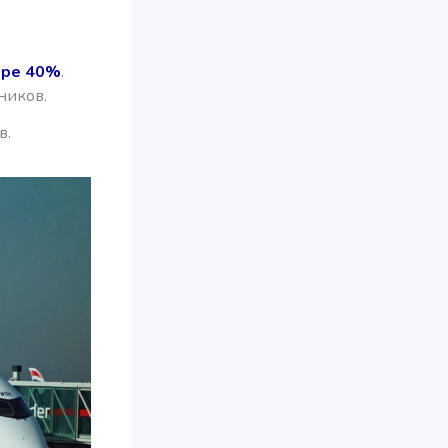
ере 40%
.
ников.
в.