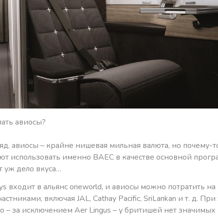
пать авиосы?
яд, авиосы – крайне нишевая мильная валюта, но почему-т
ют использовать именно BAEC в качестве основной прог
ут уж дело вкуса…
ways входит в альянс oneworld, и авиосы можно потратить на
астниками, включая JAL, Cathay Pacific, SriLankan и т. д. При
то – за исключением Aer Lingus – у бритишей нет значимых