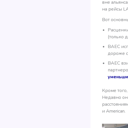
вне альянса
на рейсы L
Вот основн
Расценки
(только дл
BAEC исп
дороже с
BAEC взи
партнеро
уменьши
Кроме того,
Недавно о
расстояния
и American.