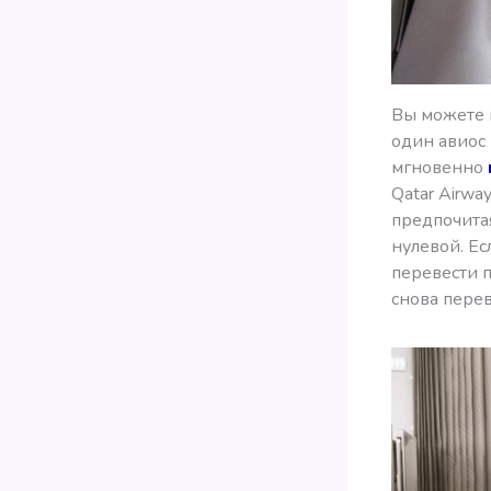
Вы можете к
один авиос 
мгновенно
Qatar Airwa
предпочитая
нулевой. Ес
перевести п
снова перев