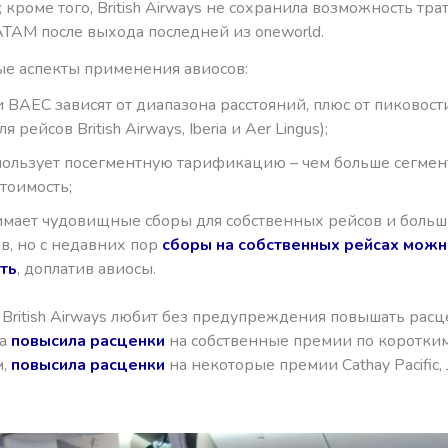
; кроме того, British Airways не сохранила возможность тр
ATAM после выхода последней из oneworld.
ые аспекты применения авиосов:
 BAEC зависят от диапазона расстояний, плюс от пиковост
я рейсов British Airways, Iberia и Aer Lingus);
ользует посегментную тарификацию – чем больше сегмент
тоимость;
мает чудовищные сборы для собственных рейсов и больш
в, но с недавних пор
сборы на собственных рейсах мож
ть
, доплатив авиосы.
 British Airways любит без предупреждения повышать расц
на
повысила расценки
на собственные премии по коротки
м,
повысила расценки
на некоторые премии Cathay Pacific, 