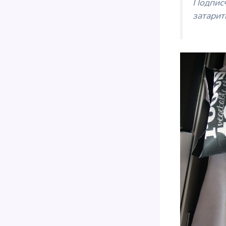
Подпис
затарит