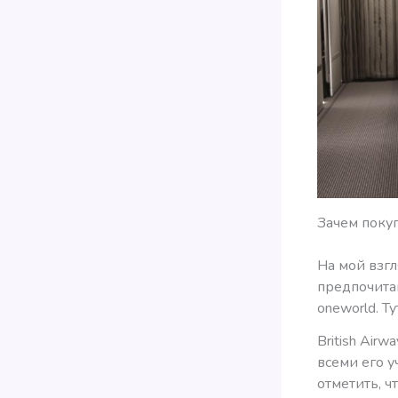
Зачем поку
На мой взгл
предпочита
oneworld. Т
British Air
всеми его уч
отметить, ч