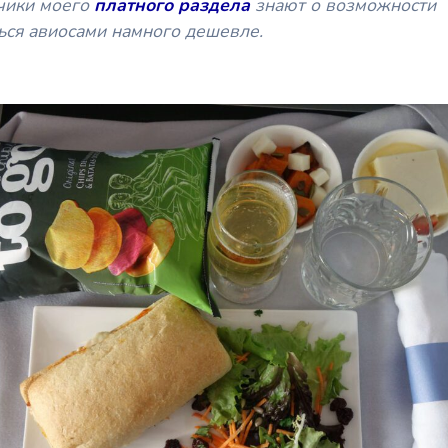
чики моего
платного раздела
знают о возможности
ься авиосами намного дешевле.