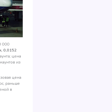
0 000
м, 0,0152
аунта; цена
ккаунтов из
азовая цена
люс, раньше
еной в