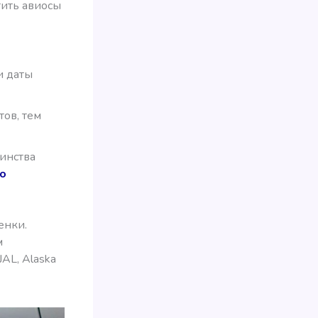
атить авиосы
и даты
ов, тем
инства
но
енки.
м
JAL, Alaska