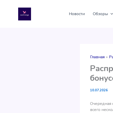
Перейти
к
Новости
Обзоры
содержимому
Главная
Р
Распр
бону
10.07.2026
Очередная ф
всего неско