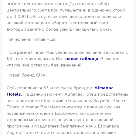
выборе центрального сьюта. До сих пор, выбор
центрального сьюта при путешествии в одиночку стоил
до 3 000 EUR, а путешествующие вдвоём не получали
никакой мотивации выбирать центральный сьют
(который заметно более узкий, чем сьюты у окна).
Начисления Finnair Plus
Программа Finnair Plus увеличила начисления за полёты с
JAL в премиум-классах. Вот
новая таблица
. В эконом-
классе, всё осталось без изменений.
Новый бренд GHA
GHA пополнился 57-м по счёту брендом:
Almanac
Hotels.
На данный момент, Almanac Hotels представлены
всего четырьми объектами в Барселоне, Загребе, Вене и
Праге. Almanac Barcelona считается одним из лучшим
независимым отелем в Барселоне, которым очень
довольны мои клиенты: он участвует в плюшечной
программе и предлагает бесплатную ночь. Esplanade
Zagreb Hotel считается и вовсе однозначно лучшим