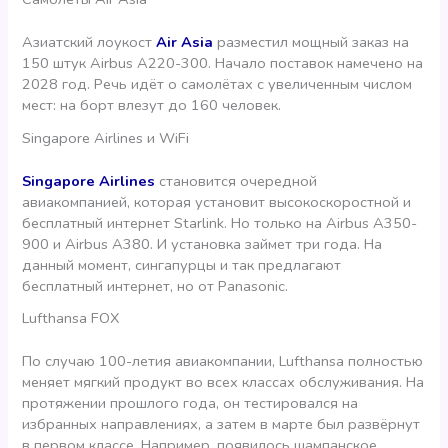
Азиатский лоукост
Air Asia
разместил мощный заказ на
150 штук Airbus A220-300. Начало поставок намечено на
2028 год. Речь идёт о самолётах с увеличенным числом
мест: на борт влезут до 160 человек.
Singapore Airlines и WiFi
Singapore Airlines
становится очередной
авиакомпанией, которая установит высокоскоростной и
бесплатный интернет Starlink. Но только на Airbus A350-
900 и Airbus A380. И установка займет три года. На
данный момент, сингапурцы и так предлагают
бесплатный интернет, но от Panasonic.
Lufthansa FOX
По случаю 100-летия авиакомпании, Lufthansa полностью
меняет мягкий продукт во всех классах обслуживания. На
протяжении прошлого года, он тестировался на
избранных направлениях, а затем в марте был развёрнут
в первом классе. Например, появилось шампанское