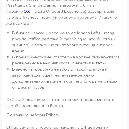
Prestige La Grande Dame. Теперь же, с 6 мая,
проект
FOX
(Future Onboard Experience) развёртывают
также в бизнесе, премиум-экономе и экономе. Итак, что
же нас ждёт?
В бизнес-классе: новое меню от Johann Lafer, новая
посуда,
coffee and cake in classic style
(что бы это ни
значило) и возможность второго питания в любое
время.
В премиум-экономе: стартер на уровне бизнес-класса,
расширенное меню напитков, дижестив и тапки.
В экономе: дорожный набор с маской для сна и
затычками для ушей, напечатанное меню,
дополнительный вариант горячего блюда на рейсах
от десяти часов.
CEO Lufthansa верит, что это поможет компании стать
самой премиальной в Европе.
Дорожные наборы Etihad
Etihad замутила новую коллекцию из 14 дорожных