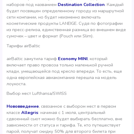
наборов под названием
Destination Collection
. Каждый
будет посвящен определенному городу из маршрутной
сети компании, но будет неизменно включать
косметические продукты LANEIGE. Судя по фотографии
из пресс-релиза, единственная разница во внешнем виде
сумочек – цвет и формат (Pouch или Slim).
Тарифы airBaltic
airBaltic замутила тариф
Economy MINI
, который
включает право провоза только маленькой ручной
клади, умещающейся под кресло впереди. То есть, еще
одна европейская авиакомпания перешла на модель
лоукоста.
Выбор мест Lufthansa/SWISS
Нововведение
, связанное с выбором мест в первом
классе
Allegris
: начиная с 1 июля, центральный
сдвоенный сьют можно будет выбирать бесплатно, вне
зависимости от статуса и тарифа. Те, кто путешествует
парой, получат скидку 50% для второго билета при