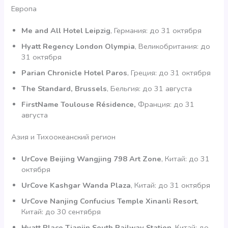
Европа
Me and All Hotel Leipzig
, Германия: до 31 октября
Hyatt Regency London Olympia
, Великобритания: до
31 октября
Parian Chronicle Hotel Paros
, Греция: до 31 октября
The Standard, Brussels
, Бельгия: до 31 августа
FirstName Toulouse Résidence,
Франция: до 31
августа
Азия и Тихоокеанский регион
UrCove Beijing Wangjing 798 Art Zone
, Китай: до 31
октября
UrCove Kashgar Wanda Plaza
, Китай: до 31 октября
UrCove Nanjing Confucius Temple Xinanli Resort
,
Китай: до 30 сентября
Hyatt Place Tianjin South Railway Station
, Китай: до