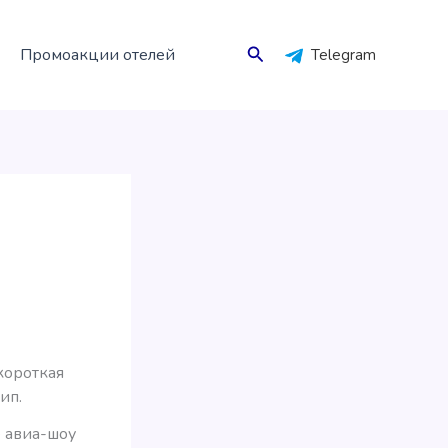
Поиск
Промоакции отелей
Telegram
 короткая
ип.
 авиа-шоу