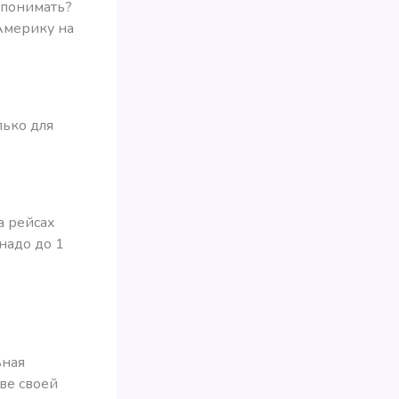
то понимать?
Америку на
олько для
а рейсах
надо до 1
ьная
ве своей