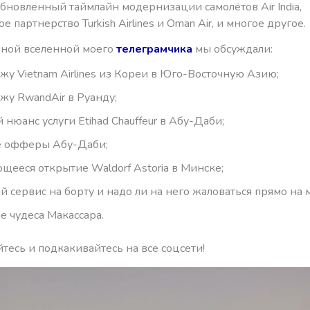
обновленный таймлайн модернизации самолётов Air India,
 партнерство Turkish Airlines и Oman Air, и многое другое.
ьной вселенной моего
телеграмчика
мы обсуждали:
жу Vietnam Airlines из Кореи в Юго-Восточную Азию;
жу RwandAir в Руанду;
 нюанс услуги Etihad Chauffeur в Абу-Даби;
е офферы Абу-Даби;
щееся открытие Waldorf Astoria в Минске;
й сервис на борту и надо ли на него жаловаться прямо на м
 чудеса Макассара.
есь и подкакивайтесь на все соцсети!