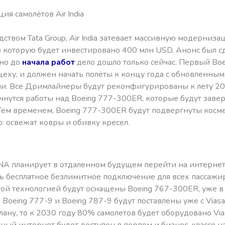
я самолётов Air India
ством Tata Group, Air India затевает массивную модерниз
в которую будет инвестировано 400 млн USD. Анонс был с
 но до
начала работ
дело дошло только сейчас. Первый Boe
цеху, и должен начать полёты к концу года с обновленны
и. Все Дримлайнеры будут реконфигурированы к лету 20
ачнутся работы над Boeing 777-300ER, которые будут заве
 Тем временем, Boeing 777-300ER будут подвергнуты косм
: освежат ковры и обивку кресел.
NA планирует в отдаленном будущем перейти на интернет
ть бесплатное безлимитное подключение для всех пассажи
ой технологией будут оснащены Boeing 767-300ER, уже 
 Boeing 777-9 и Boeing 787-9 будут поставлены уже с Viasat
лану, то к 2030 году 80% самолетов будет оборудовано Via