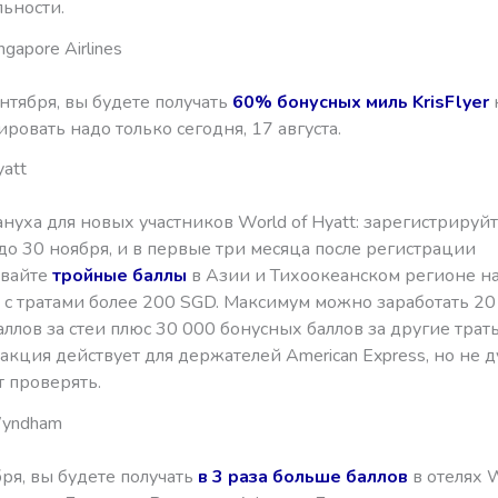
льности.
gapore Airlines
ентября, вы будете получать
60% бонусных миль KrisFlyer
ировать надо только сегодня, 17 августа.
att
нуха для новых участников World of Hyatt: зарегистрируйт
о 30 ноября, и в первые три месяца после регистрации
ывайте
тройные баллы
в Азии и Тихоокеанском регионе н
 с тратами более 200 SGD. Максимум можно заработать 20
ллов за стеи плюс 30 000 бонусных баллов за другие траты
кция действует для держателей American Express, но не д
т проверять.
Wyndham
ря, вы будете получать
в 3 раза больше баллов
в отелях 