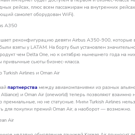
тный интернет будет доступен в первом и бизнес-классе н
ных рейсах, плюс всем пассажирам на внутренних рейсах
ющий самолет оборудован WiFi).
bus A350
шает реконфигурацию девяти Airbus A350-900, которые 
были взяты у LATAM. На борту был установлен значительн
одукт чем Delta One, но к октябрю нынешнего года на ни
ы привычные сьюты бизнес-класса.
Turkish Airlines и Oman Air
чай
партнерства
между авиакомпаниями из разных альянсо
ar Alliance) и Oman Air (oneworld) теперь позволяют взаимно
о премиальные, но не статусные. Мили Turkish Airlines нель
ь для покупки премий Oman Air, а наоборот — возможно.
an Air
нное недавно обновление лаунжей Korean Air приносит 