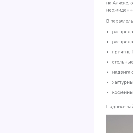
на Аляске, 
неожиданное
В параллел
распрода
распрода
приятный
отельны
надвигаю
халтурны
кофейные
Подписывайт