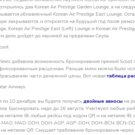
открылись два Korean Air Prestige Garden Lounge, а на сле
ывается обновленный Korean Air Prestige East Lounge. Ост
ре закрываются, и откроются на будущий год после ремонт
unge, Korean Air Prestige East (Left) Lounge и Korean Air Prest
ем дело дойдёт до лаунжей за пределами Сеула.
Scoot
irlines добавила возможность бронирования премий Scoot 
по фиксированным расценкам. Раньше мили можно было ис
сбрасывания» части денежной цены. Вот новая
таблица ра
tar Airways
я по 10 декабря, вы будете получать
двойные авиосы
на ре
beria. Бронировать надо до 26 августа. Участвуют любые ре
на металле IB; любые рейсы под кодом QR и на металле IB; 
-MAD, MAD-DOH, DOH-AGP, AGP-DOH, DOH-BCN, BCN-DO
 на металле QR. Смущает требование бронирования через 