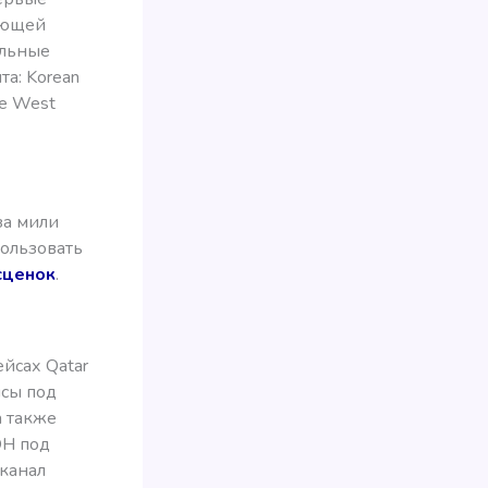
дующей
альные
а: Korean
ige West
за мили
пользовать
сценок
.
йсах Qatar
йсы под
а также
H под
канал