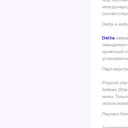
пор, беспла
международ
соответству
Delta и Air
Delta
завер
пландемии 
приятный пр
установлен
Партнерство 
Редкий слу
Airlines (St
мили. Тольк
использоват
Лаунжи Kore
Анонсирова