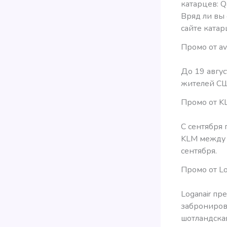
катарцев: Qa
Вряд ли вы
сайте ката
Промо от av
До 19 авгус
жителей СШ
Промо от K
С сентября 
KLM между 
сентября.
Промо от Lo
Loganair пр
забронирова
шотландска