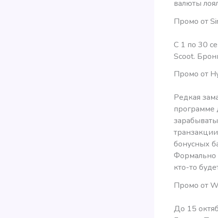
валюты лоя
Промо от Sin
С 1 по 30 с
Scoot. Брон
Промо от Hy
Редкая зама
программе д
зарабыват
транзакции
бонусных ба
Формально а
кто-то буде
Промо от 
До 15 октяб