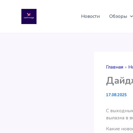
Перейти
к
Новости
Обзоры
содержимому
Главная
Н
Дайдж
17.08.2025
С выходным
вылазка в 
Какие ново