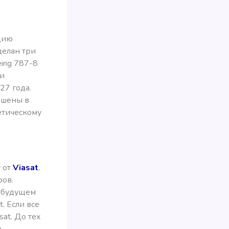
ацию
делан три
ing 787-8
ми
27 года.
ршены в
етическому
 от
Viasat
,
ров.
в будущем
. Если все
sat. До тех