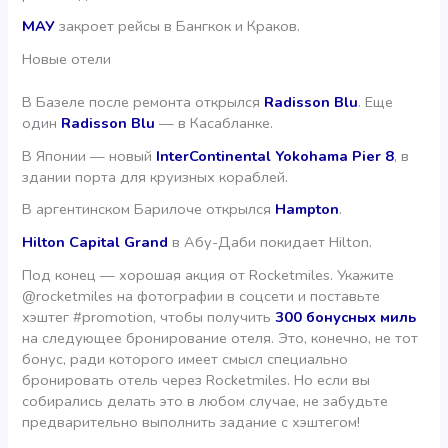
МАУ
закроет рейсы в Бангкок и Краков.
Новые отели
В Базеле после ремонта открылся
Radisson Blu
. Еще
один
Radisson Blu
— в Касабланке.
В Японии — новый
InterContinental Yokohama Pier 8
, в
здании порта для круизных кораблей.
В аргентинском Барилоче открылся
Hampton
.
Hilton Capital Grand
в Абу-Даби покидает Hilton.
Под конец — хорошая акция от Rocketmiles. Укажите
@rocketmiles на фотографии в соцсети и поставьте
хэштег #promotion, чтобы получить
300 бонусных миль
на следующее бронирование отеля. Это, конечно, не тот
бонус, ради которого имеет смысл специально
бронировать отель через Rocketmiles. Но если вы
собирались делать это в любом случае, не забудьте
предварительно выполнить задание с хэштегом!