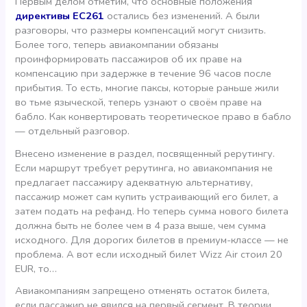
Первым делом отметим, что основные положения
директивы EC261
остались без изменений. А были
разговоры, что размеры компенсаций могут снизить.
Более того, теперь авиакомпании обязаны
проинформировать пассажиров об их праве на
компенсацию
при задержке в течение 96 часов после
прибытия. То есть, многие паксы, которые раньше жили
во тьме языческой, теперь узнают о своём праве на
бабло. Как конвертировать теоретическое право в бабло
— отдельный разговор.
Внесено изменение в раздел, посвященный рерутингу.
Если маршрут требует рерутинга, но авиакомпания не
предлагает пассажиру адекватную альтернативу,
пассажир может сам купить устраивающий его билет, а
затем подать на рефанд. Но теперь сумма нового билета
должна быть не более чем в 4 раза выше, чем сумма
исходного. Для дорогих билетов в премиум-классе — не
проблема. А вот если исходный билет Wizz Air стоил 20
EUR, то…
Авиакомпаниям запрещено отменять остаток билета,
если пассажир не явился на первый сегмент. В теории,