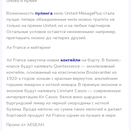
United и пулинг
Возможность
пулинга
миль United MileagePlus стала
лучше: теперь объединенные мили можно тратить не
только на премии United, но и на любых партнеров.
Остальные условия остаются неизменными: например,
приглашать можно до четырех друзей.
Air France и кейтеринг
Air France замутила новые
коктейли
на борту. В бизнес-
классе будут наливать Quintessence — эксклюзивный
коктейль, основанный на классическом Boulevardier из
1920-х годов: коньяк с красным вермутом, альпийским
горьким ликером и ноткой инжира. В премиум-экономе и
экономе будут наливать L’instant Cassis — современную
интерпретацию Kir Cassis: белое вино шардоне и
бургундский ликер из черной смородины с ноткой
бузины. Вроде мелочи, но сумма таких мелочей и делает
бортовой продукт Air France одним из лучших в мире.
Промо от AEGEAN