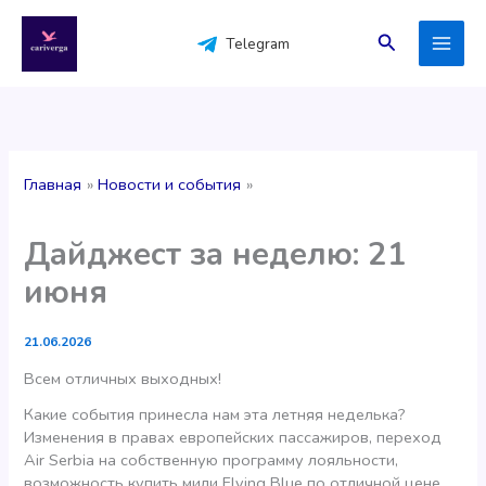
Перейти
к
Поиск
Telegram
содержимому
Главная
Новости и события
Дайджест за неделю: 21
июня
21.06.2026
Всем отличных выходных!
Какие события принесла нам эта летняя неделька?
Изменения в правах европейских пассажиров, переход
Air Serbia на собственную программу лояльности,
возможность купить мили Flying Blue по отличной цене,