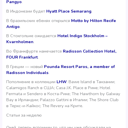
Pangyo
.
В Индонезии будет
Hyatt Place Semarang
.
В бразильских ебенях открылся
Motto by Hilton Recife
Antigo
.
В Стокгольме ожидается
Hotel Indigo Stockholm –
Kvarnholmen
.
Во Франкфурте намечается
Radisson Collection Hotel,
FOUR Frankfurt
.
В Греции — новый
Pounda Resort Paros, a member of
Radisson Individuals
.
Пополнение в коллекции
LHW
: Bawe Island в Танзании;
Calamigos Ranch в США; Casa J.K. Place в Риме; Hotel
Fermata и Sendero в Коста-Рике; The Hawthorn by Galway
Bay в Ирландии; Palazzo Gattini в Италии; The Shore Club
в Теркс-и-Кайкос; The Revery на Крите.
Статьи за неделю
Окей, теперь вспомним то, что мы уже обсуждали на