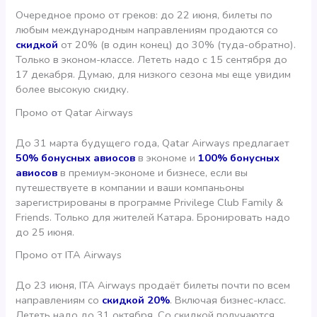
Очередное промо от греков: до 22 июня, билеты по
любым международным направлениям продаются со
скидкой
от 20% (в один конец) до 30% (туда-обратно).
Только в эконом-классе. Лететь надо с 15 сентября до
17 декабря. Думаю, для низкого сезона мы еще увидим
более высокую скидку.
Промо от Qatar Airways
До 31 марта будущего года, Qatar Airways предлагает
50% бонусных авиосов
в экономе и
100% бонусных
авиосов
в премиум-экономе и бизнесе, если вы
путешествуете в компании и ваши компаньоны
зарегистрированы в программе Privilege Club Family &
Friends. Только для жителей Катара. Бронировать надо
до 25 июня.
Промо от ITA Airways
До 23 июня, ITA Airways продаёт билеты почти по всем
направлениям со
скидкой 20%
. Включая бизнес-класс.
Лететь надо до 31 октября. Со скидкой получаются