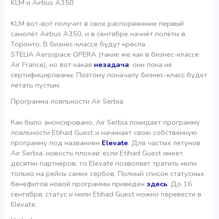
KLM и Airbus A350
KLM вот-вот получит в свое распоряжение первый
самолёт Airbus A350, и в сентябре начнёт полёты в
Торонто. В бизнес-классе будут кресла
STELIA Aerospace OPERA (такие же как в бизнес-классе
Air France), но вот какая
незадача
: они пока не
сертифицированы. Поэтому поначалу бизнес-класс будет
летать пустым.
Программа лояльности Air Serbia
Как было анонсировано, Air Serbia покидает программу
лояльности Etihad Guest и начинает свою собственную
программу под названием
Elevate
. Для частых летунов
Air Serbia, новость плохая: если Etihad Guest имеет
десятки партнеров, то Elevate позволяет тратить мили
только на рейсы самих сербов. Полный список статусных
бенефитов новой программы приведен
здесь
. До 16
сентября, статус и мили Etihad Guest можно перевести в
Elevate.