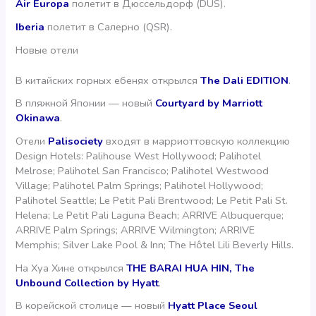
Air Europa
полетит в Дюссельдорф (DUS).
Iberia
полетит в Салерно (QSR).
Новые отели
В китайских горных ебенях открылся
The Dali EDITION
.
В пляжной Японии — новый
Courtyard by Marriott
Okinawa
.
Отели
Palisociety
входят в марриоттовскую коллекцию
Design Hotels: Palihouse West Hollywood; Palihotel
Melrose; Palihotel San Francisco; Palihotel Westwood
Village; Palihotel Palm Springs; Palihotel Hollywood;
Palihotel Seattle; Le Petit Pali Brentwood; Le Petit Pali St.
Helena; Le Petit Pali Laguna Beach; ARRIVE Albuquerque;
ARRIVE Palm Springs; ARRIVE Wilmington; ARRIVE
Memphis; Silver Lake Pool & Inn; The Hôtel Lili Beverly Hills.
На Хуа Хине открылся
THE BARAI HUA HIN, The
Unbound Collection by Hyatt
.
В корейской столице — новый
Hyatt Place Seoul