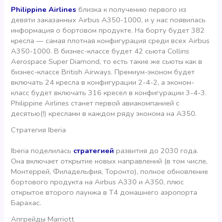
Philippine Airlines
близка к получению первого из
девяти заказанных Airbus A350-1000, и у нас появилась
информация о бортовом продукте. На борту будет 382
кресла — самая плотная конфигурация среди всех Airbus
A350-1000. В бизнес-классе будет 42 сьюта Collins
Aerospace Super Diamond, то есть такие же сьюты как в
бизнес-классе British Airways. Премиум-эконом будет
включать 24 кресла в конфигурации 2-4-2, а эконом-
класс будет включать 316 кресел в конфигурации 3-4-3.
Philippine Airlines станет первой авиакомпанией с
десятью(!) креслами в каждом ряду эконома на А350.
Стратегия Iberia
Iberia поделилась
стратегией
развития до 2030 года.
Она включает открытие новых направлений (в том числе,
Монтеррей, Филадельфия, Торонто), полное обновление
бортового продукта на Airbus A330 и A350, плюс
открытое второго лаунжа в Т4 домашнего аэропорта
Барахас.
Апгрейды Marriott