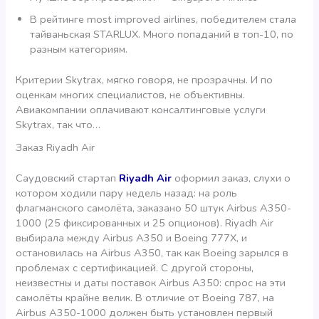
В рейтинге most improved airlines, победителем стала
тайваньская STARLUX. Много попаданий в топ-10, по
разным категориям.
Критерии Skytrax, мягко говоря, не прозрачны. И по
оценкам многих специалистов, не объективны.
Авиакомпании оплачивают консалтинговые услуги
Skytrax, так что…
Заказ Riyadh Air
Саудовский стартап
Riyadh Air
оформил заказ, слухи о
котором ходили пару недель назад: на роль
флагманского самолёта, заказано 50 штук Airbus A350-
1000 (25 фиксированных и 25 опционов). Riyadh Air
выбирала между Airbus A350 и Boeing 777X, и
остановилась на Airbus A350, так как Boeing зарылся в
проблемах с сертификацией. С другой стороны,
неизвестны и даты поставок Airbus A350: спрос на эти
самолёты крайне велик. В отличие от Boeing 787, на
Airbus A350-1000 должен быть установлен первый