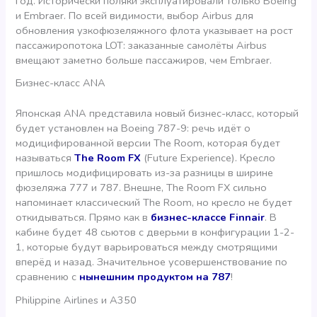
год. Исторически поляки эксплуатировали только Boeing
и Embraer. По всей видимости, выбор Airbus для
обновления узкофюзеляжного флота указывает на рост
пассажиропотока LOT: заказанные самолёты Airbus
вмещают заметно больше пассажиров, чем Embraer.
Бизнес-класс ANA
Японская ANA представила новый бизнес-класс, который
будет установлен на Boeing 787-9: речь идёт о
модицифированной версии The Room, которая будет
называться
The Room FX
(Future Experience). Кресло
пришлось модифицировать из-за разницы в ширине
фюзеляжа 777 и 787. Внешне, The Room FX сильно
напоминает классический The Room, но кресло не будет
откидываться. Прямо как в
бизнес-классе Finnair
. В
кабине будет 48 сьютов с дверьми в конфигурации 1-2-
1, которые будут варьироваться между смотрящими
вперёд и назад. Значительное усовершенствование по
сравнению с
нынешним продуктом на 787
!
Philippine Airlines и A350