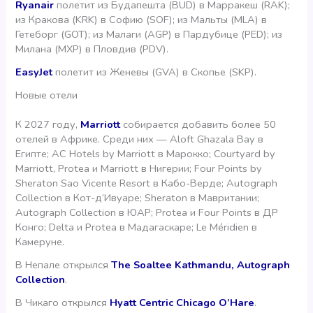
Ryanair
полетит из Будапешта (BUD) в Марракеш (RAK);
из Кракова (KRK) в Софию (SOF); из Мальты (MLA) в
Гетеборг (GOT); из Малаги (AGP) в Пардубице (PED); из
Милана (MXP) в Пловдив (PDV).
EasyJet
полетит из Женевы (GVA) в Скопье (SKP).
Новые отели
К 2027 году,
Marriott
собирается добавить более 50
отелей в Африке. Среди них — Aloft Ghazala Bay в
Египте; AC Hotels by Marriott в Марокко; Courtyard by
Marriott, Protea и Marriott в Нигерии; Four Points by
Sheraton Sao Vicente Resort в Кабо-Верде; Autograph
Collection в Кот-д’Ивуаре; Sheraton в Мавритании;
Autograph Collection в ЮАР; Protea и Four Points в ДР
Конго; Delta и Protea в Мадагаскаре; Le Méridien в
Камеруне.
В Непале открылся
The Soaltee Kathmandu, Autograph
Collection
.
В Чикаго открылся
Hyatt Centric Chicago O’Hare
.