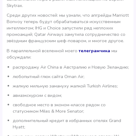
Skytrax.
Среди других новостей: мы узнали, что апгрейды Marriott
Bonvoy теперь будут обрабатываться искусственным
интеллектом; IHG и Choice запустили ряд неплохих
промоакций; Qatar Airways замутила сотрудничество со
звёздным французским шеф-поваром, и многое другое.
В параллельной вселенной моего
телеграмчика
мы
обсуждали:
распродажу Air China в Австралию и Новую Зеландию;
любопытный глюк сайта Oman Air;
жалкую мильную замануху жалкой Turkish Airlines;
авиаэкскурсии с видом;
свободное место в эконом-классе рядом со
статусником Miles & More Senator;
дополнительный кредит в избранных отелях Grand
Hyatt;