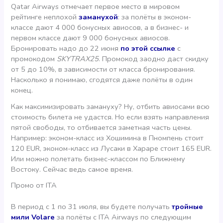
Qatar Airways отмечает первое место в мировом
рейтинге неплохой
заманухой
: за полёты в эконом-
классе дают 4 000 бонусных авиосов, а в бизнес- и
первом классе дают 9 000 бонусных авиосов.
Бронировать надо до 22 июня
по этой ссылке
с
промокодом
SKYTRAX25
. Промокод заодно даст скидку
от 5 до 10%, в зависимости от класса бронирования.
Насколько я понимаю, сгодятся даже полёты в один
конец.
Как максимизировать замануху? Ну, отбить авиосами всю
стоимость билета не удастся. Но если взять направления
пятой свободы, то отбивается заметная часть цены.
Например: эконом-класс из Хошимина в Пномпень стоит
120 EUR, эконом-класс из Лусаки в Хараре стоит 165 EUR.
Или можно полетать бизнес-классом по Ближнему
Востоку. Сейчас ведь самое время.
Промо от ITA
В период с 1 по 31 июля, вы будете получать
тройные
мили Volare
за полёты с ITA Airways по следующим