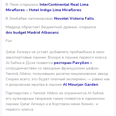
В Лиме открылись
InterContinental Real Lima
Miraflores
и
Hotel Indigo Lima Miraflores
.
В Зимбабве запланирован
Novotel Victoria Falls
.
Мадрид обрастает бюджетной дрянью: открылся
ibis budget Madrid Albasanz
.
Fun
Qatar Airways не устаёт добавлять прибамбасы в свои
аэропортовые лаунжи. Вскоре в лаунже первого класса
Al Safwa в Дохе появится
ресторан Pavyllon
в
сотрудничествен со звездным французским шефом
Yannick Alléno, получившим десятки мишленовских звезд.
Скорее всего, это будет платный экспириенс — равно как
и диоровская жратва в лаунже
Al Mourjan Garden
.
Партнерство с Yannick Alléno не ограничится Al Safwa:
его кулинарные творения также появятся в парижском
лаунже Qatar Airways и в бортовом меню бизнес- и
первого класса.