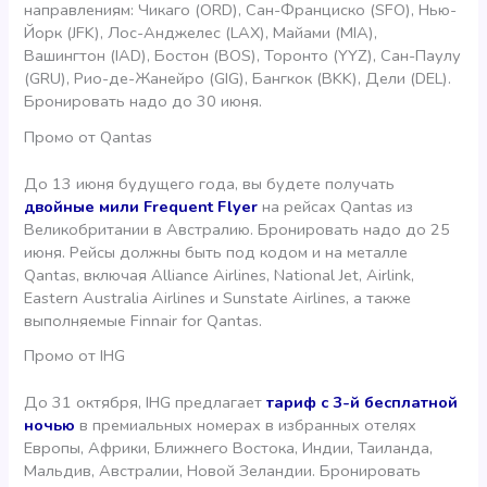
направлениям: Чикаго (ORD), Сан-Франциско (SFO), Нью-
Йорк (JFK), Лос-Анджелес (LAX), Майами (MIA),
Вашингтон (IAD), Бостон (BOS), Торонто (YYZ), Сан-Паулу
(GRU), Рио-де-Жанейро (GIG), Бангкок (BKK), Дели (DEL).
Бронировать надо до 30 июня.
Промо от Qantas
До 13 июня будущего года, вы будете получать
двойные мили Frequent Flyer
на рейсах Qantas из
Великобритании в Австралию. Бронировать надо до 25
июня. Рейсы должны быть под кодом и на металле
Qantas, включая Alliance Airlines, National Jet, Airlink,
Eastern Australia Airlines и Sunstate Airlines, а также
выполняемые Finnair for Qantas.
Промо от IHG
До 31 октября, IHG предлагает
тариф с 3-й бесплатной
ночью
в премиальных номерах в избранных отелях
Европы, Африки, Ближнего Востока, Индии, Таиланда,
Мальдив, Австралии, Новой Зеландии. Бронировать