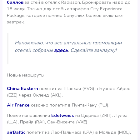
баллов
за стей в отелях Radisson. Бронировать надо до
18 июля. Только для особых тарифов City Experience
Package, которые помимо бонусных баллов включают
завтрак.
Напоминаю, что все актуальные промоакции
отелей собраны
здесь
. Сделайте закладку!
Новые маршруты
China Eastern
полетит из Шанхая (PVG) в Буэнос-Айрес
(EZE) через Окленд (AKL).
Air France
сезонно полетит в Пунта-Кану (PUJ).
Новые направления
Edelweiss
из Цюриха (ZRH): Лулеа
(LLA), Прайя (RAI), Сан-Висенте (VXE).
airBaltic
полетит из Лас-Пальмаса (LPA) в Мольде (MOL).